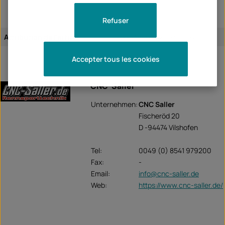
Refuser
Attribution de l'article:
spécifique aux véhicules
Accepter tous les cookies
CNC-Saller
Unternehmen:
CNC Saller
Fischeröd 20
D -94474 Vilshofen
Tel:
0049 (0) 8541 979200
Fax:
-
Email:
info@cnc-saller.de
Web:
https://www.cnc-saller.de/