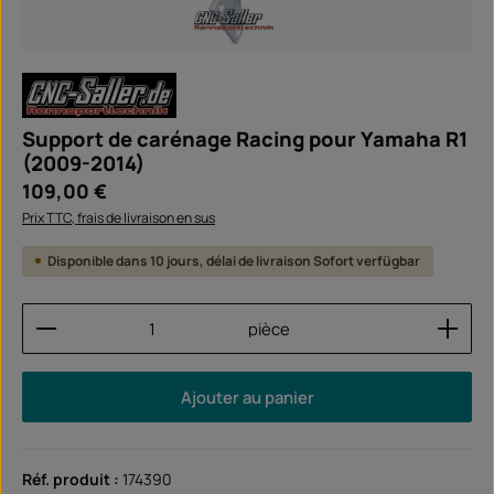
Support de carénage Racing pour Yamaha R1
(2009-2014)
Prix régulier :
109,00 €
Prix TTC, frais de livraison en sus
Disponible dans 10 jours, délai de livraison Sofort verfügbar
Quantité de produit : Entrez la quantité souhaitée
pièce
Ajouter au panier
Réf. produit :
174390