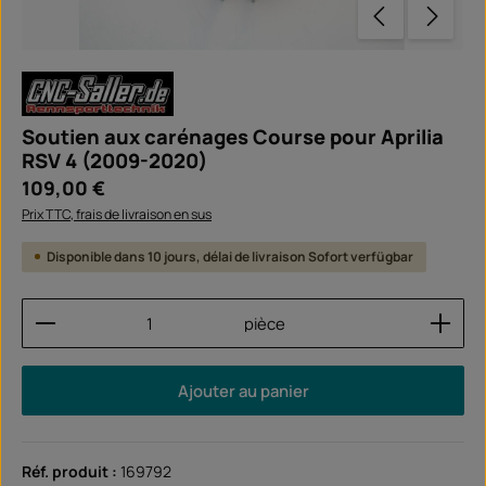
Soutien aux carénages Course pour Aprilia
RSV 4 (2009-2020)
Prix régulier :
109,00 €
Prix TTC, frais de livraison en sus
Disponible dans 10 jours, délai de livraison Sofort verfügbar
Quantité de produit : Entrez la quantité souhaitée
pièce
Ajouter au panier
Réf. produit :
169792