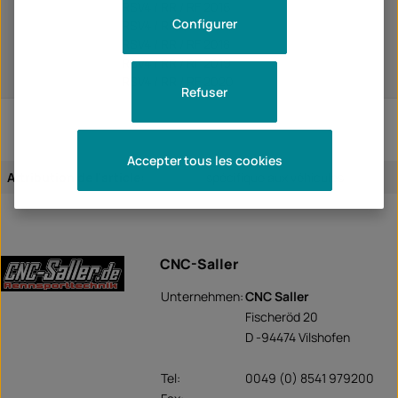
RSV4 / RR / RF 2016
Configurer
RSV4 / RR / RF 2017
RSV4 / RR / RF 2018
RSV4 / RR / RF 2019
RSV4 / RR / RF 2020
Refuser
Accepter tous les cookies
Attribution de l'article:
spécifique aux véhicules
CNC-Saller
Unternehmen:
CNC Saller
Fischeröd 20
D -94474 Vilshofen
Tel:
0049 (0) 8541 979200