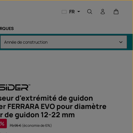
Le panie
FR
RQUES
seur d'extrémité de guidon
er FERRARA EVO pour diamètre
ur de guidon 12-22 mm
%
Prix régulier :
79,95 €
(économie de 6%)