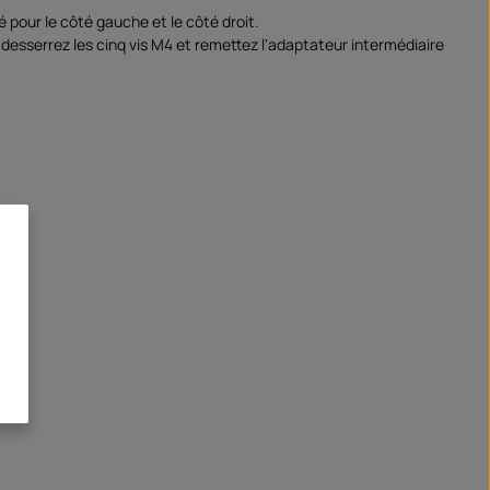
sé pour le côté gauche et le côté droit.
 desserrez les cinq vis M4 et remettez l'adaptateur intermédiaire