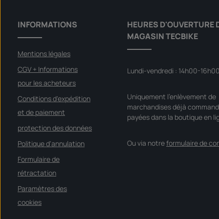
e
: 16,5 mm Diamètre ducylindre : 8 mm Profondeur: 11,5
,
mmRemarque : ce produit n'est pas attribué à un véhicule
d
é
spécifique - veuillez vérifier si cet article convient et/ou est
INFORMATIONS
HEURES D'OUVERTURE 
l
nécessaire.
a
MAGASIN TECBIKE
i
d
e
Mentions légales
l
i
v
CGV + Informations
Lundi-vendredi : 14h00-16h0
r
a
pour les acheteurs
i
s
Uniquement l'enlèvement de
o
Conditions d'expédition
n
marchandises déjà command
et de paiement
:
payées dans la boutique en li
S
o
protection des données
f
o
Ou via notre
formulaire de co
Politique d'annulation
r
t
v
Formulaire de
e
r
rétractation
f
ü
g
Paramètres des
b
a
cookies
r