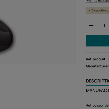
Prix TTC, frais de
Disponible da
Quantité
Réf. produit :
Manufacturer
DESCRIPT
MANUFAC
Rétroviseur de