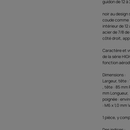
guidon de 12 à
noir au design
coude comme l
intérieur de 12
acier de 7/8 de
côté droit, app
Caractère et v
de la série HIG
fonction aérod
Dimensions :
Largeur, tête 
, tête : 85 mm 
mm Longueur,
poignée : envi
: M6 x 1,0 mm V
1 pièce, y comp
Des indices :