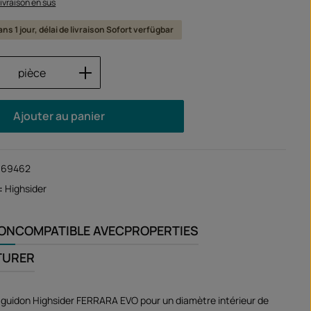
 livraison en sus
ns 1 jour, délai de livraison Sofort verfügbar
 de produit : Entrez la quantité souhaité
pièce
Ajouter au panier
169462
:
Highsider
ION
COMPATIBLE AVEC
PROPERTIES
TURER
 guidon Highsider FERRARA EVO pour un diamètre intérieur de