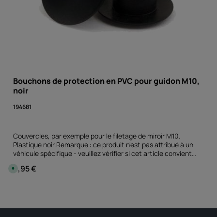
Bouchons de protection en PVC pour guidon M10,
noir
194681
Couvercles, par exemple pour le filetage de miroir M10.
Plastique noir.Remarque : ce produit n'est pas attribué à un
véhicule spécifique - veuillez vérifier si cet article convient
et/ou est nécessaire.
9,95 €
Prix régulier :
D
i
s
p
ntité souhaitée ou utilisez les boutons 
Quantité de produit : Entrez la quan
o
paire
n
i
b
l