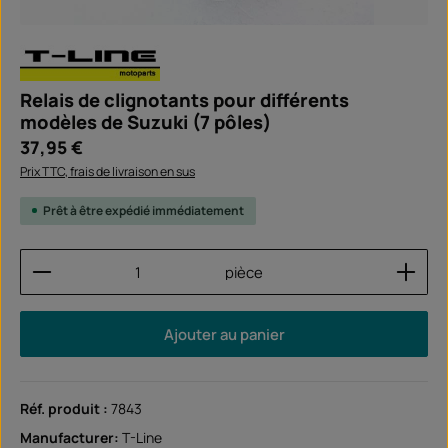
Relais de clignotants pour différents
modèles de Suzuki (7 pôles)
Prix régulier :
37,95 €
Prix TTC, frais de livraison en sus
Prêt à être expédié immédiatement
Quantité de produit : Entrez la quantité souhaitée
pièce
Ajouter au panier
Réf. produit :
7843
Manufacturer:
T-Line