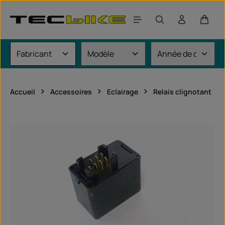
Passer au contenu principal
Le pan
Accueil
Accessoires
Eclairage
Relais clignotant
Ignorer la galerie d'images