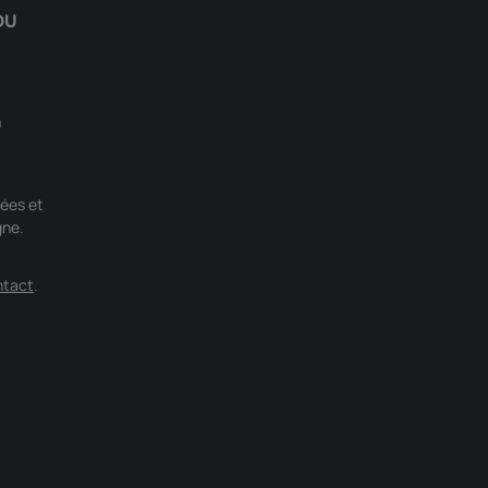
DU
0
ées et
gne.
ntact
.