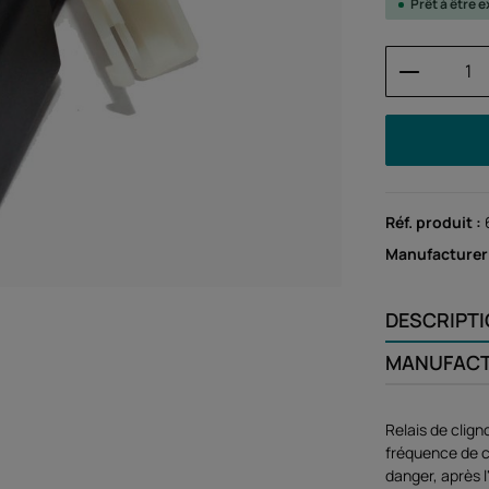
Prêt à être
Quantité
Réf. produit :
Manufacturer
DESCRIPT
MANUFAC
Relais de clig
fréquence de c
danger, après 