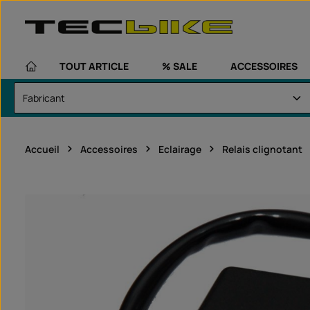
asser au contenu principal
Passer à la navigation principale
TOUT ARTICLE
% SALE
ACCESSOIRES
Accueil
Accessoires
Eclairage
Relais clignotant
Ignorer la galerie d'images