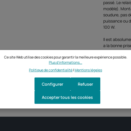
passé. Le relai
modèle). Mont
soudure, pas d
puissance ou de
100 W.
Il est absolume
a la bonne pris
Ce site Web utilise des cookies pour garantir la meilleure expérience possible.
Plus d'informations...
Politique de confidentialité
|
Mentions légales
Configurer
Refuser
Accepter tous les cookies