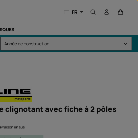
Le panie
FR
RQUES
e clignotant avec fiche à 2 pôles
 livraison en sus