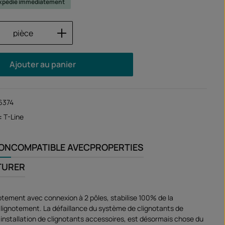
 expédié immédiatement
 de produit : Entrez la quantité souhaité
pièce
Ajouter au panier
6374
:
T-Line
ION
COMPATIBLE AVEC
PROPERTIES
TURER
notement avec connexion à 2 pôles, stabilise 100% de la
lignotement. La défaillance du système de clignotants de
l'installation de clignotants accessoires, est désormais chose du