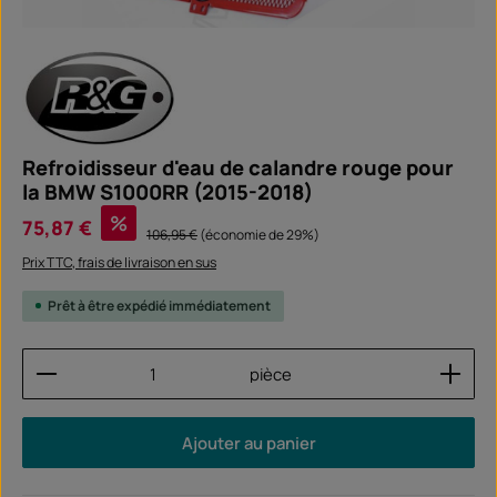
Refroidisseur d'eau de calandre rouge pour
la BMW S1000RR (2015-2018)
Prix de vente :
%
75,87 €
Prix régulier :
106,95 €
(économie de 29%)
Prix TTC, frais de livraison en sus
Prêt à être expédié immédiatement
Quantité de produit : Entrez la quantité souhaitée
pièce
Ajouter au panier