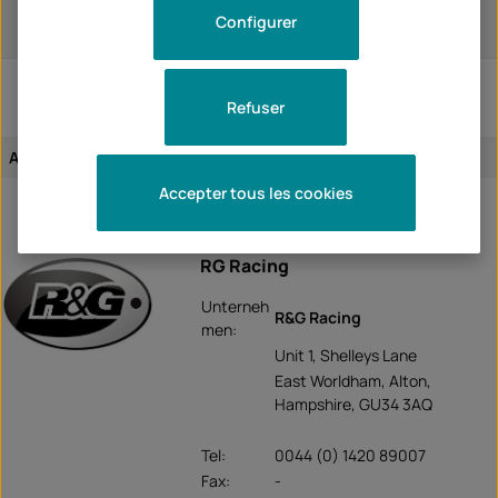
S 1000 RR 2017
Configurer
S 1000 RR 2018
Refuser
Attribution de l'article:
spécifique aux véhicules
Accepter tous les cookies
RG Racing
Unterneh
R&G Racing
men:
Unit 1, Shelleys Lane
East Worldham, Alton,
Hampshire, GU34 3AQ
Tel:
0044 (0) 1420 89007
Fax:
-