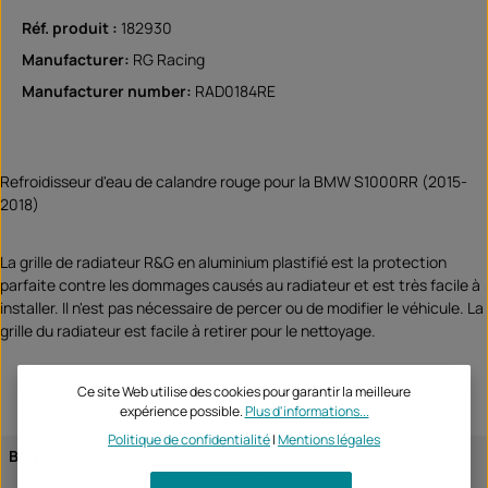
Réf. produit :
182930
Manufacturer:
RG Racing
Manufacturer number:
RAD0184RE
Refroidisseur d'eau de calandre rouge pour la BMW S1000RR (2015-
2018)
La grille de radiateur R&G en aluminium plastifié est la protection
parfaite contre les dommages causés au radiateur et est très facile à
installer. Il n'est pas nécessaire de percer ou de modifier le véhicule. La
grille du radiateur est facile à retirer pour le nettoyage.
Ce site Web utilise des cookies pour garantir la meilleure
expérience possible.
Plus d'informations...
Politique de confidentialité
|
Mentions légales
BMW
S 1000 RR 2015
S 1000 RR 2016