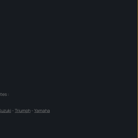
tes :
Suzuki
-
Triumph
-
Yamaha