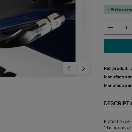
Prêt à être
Quantité
Réf. produit :
Manufacturer
Manufacture
DESCRIPT
Protection de l
19 mm, noir, al