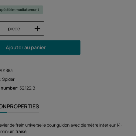
 expédié immédiatement
 de produit : Entrez la quantité souhaité
pièce
Ajouter au panier
201883
:
Spider
r number:
52.122.B
ION
PROPERTIES
evier de frein universelle pour guidon avec diamètre intérieur 14-
uminium fraisé,