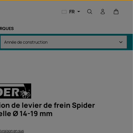
Le panie
FR
RQUES
on de levier de frein Spider
elle Ø 14-19 mm
 livraison en sus