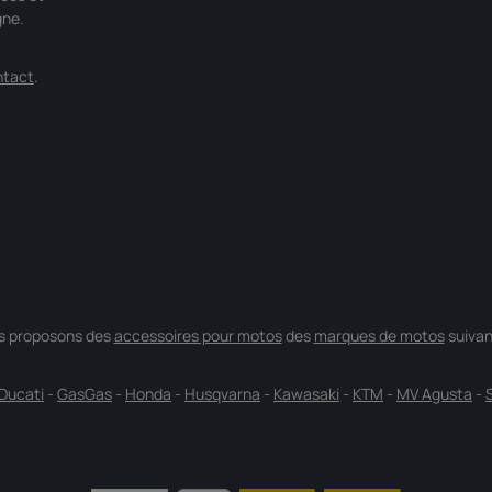
gne.
ntact
.
s proposons des
accessoires pour motos
des
marques de motos
suivan
Ducati
-
GasGas
-
Honda
-
Husqvarna
-
Kawasaki
-
KTM
-
MV Agusta
-