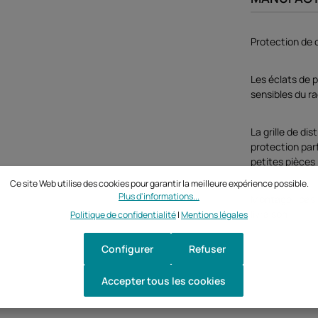
Protection de
Les éclats de p
sensibles du ra
La grille de dis
protection parf
petites pièces 
Ce site Web utilise des cookies pour garantir la meilleure expérience possible.
Plus d'informations...
Montage : pas 
livraison
Politique de confidentialité
|
Mentions légales
Configurer
Refuser
Accepter tous les cookies