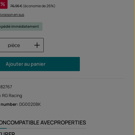
%
Prix régulier :
76,95 €
(économie de 26%)
 livraison en sus
 expédié immédiatement
 de produit : Entrez la quantité souhaité
pièce
Ajouter au panier
182767
:
RG Racing
r number:
DG0020BK
ION
COMPATIBLE AVEC
PROPERTIES
TURER