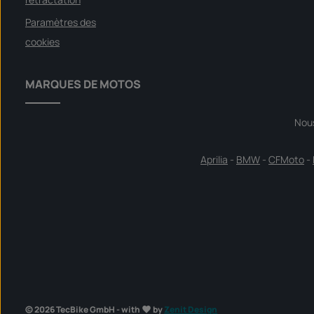
Paramètres des
cookies
MARQUES DE MOTOS
Nou
Aprilia
-
BMW
-
CFMoto
-
© 2026 TecBike GmbH - with
by
Zenit Design