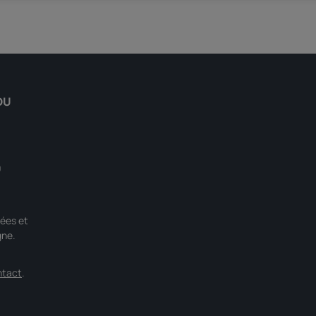
DU
0
ées et
gne.
ntact
.