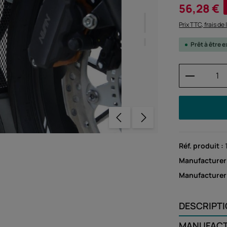
Prix de vente :
56,28 €
Prix TTC, frais de
Prêt à être
Quantité
Réf. produit :
Manufacturer
Manufacture
DESCRIPT
MANUFAC