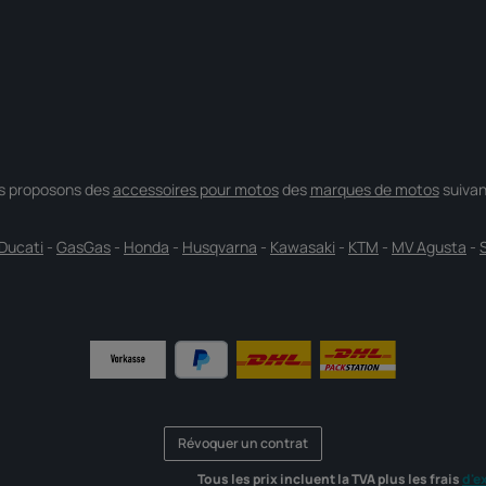
s proposons des
accessoires pour motos
des
marques de motos
suivan
Ducati
-
GasGas
-
Honda
-
Husqvarna
-
Kawasaki
-
KTM
-
MV Agusta
-
Révoquer un contrat
Tous les prix incluent la TVA plus les frais
d'e