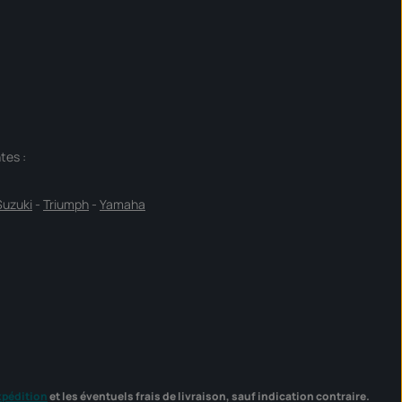
tes :
Suzuki
-
Triumph
-
Yamaha
xpédition
et les éventuels frais de livraison, sauf indication contraire.