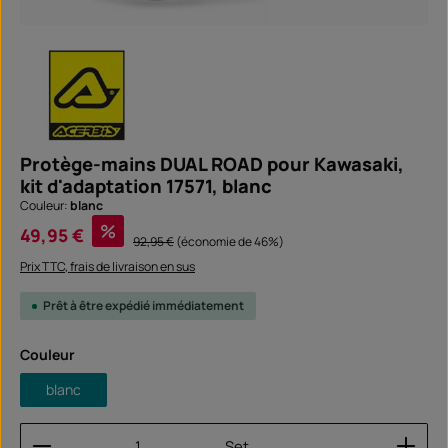
Protège-mains DUAL ROAD pour Kawasaki,
kit d'adaptation 17571, blanc
Couleur:
blanc
Prix de vente :
%
49,95 €
Prix régulier :
92,95 €
(économie de 46%)
Prix TTC, frais de livraison en sus
Prêt à être expédié immédiatement
Sélectionnez
Couleur
blanc
Quantité de produit : Entrez la quantité souhaitée
Set