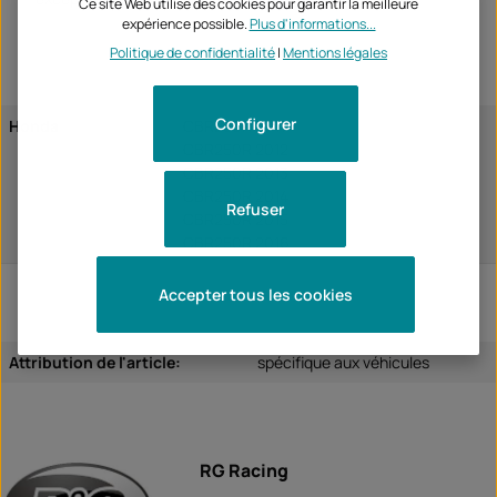
Ce site Web utilise des cookies pour garantir la meilleure
expérience possible.
Plus d'informations...
Politique de confidentialité
|
Mentions légales
Configurer
Honda
CBR250R 2011
CBR250R 2012
CBR250R 2013
CBR250R 2014
Refuser
CBR250R 2015
CBR250R 2016
Accepter tous les cookies
Attribution de l'article:
spécifique aux véhicules
RG Racing