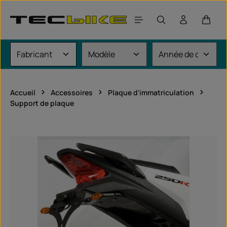
Passer au contenu principal
Le pan
Accueil
Accessoires
Plaque d'immatriculation
Support de plaque
Ignorer la galerie d'images