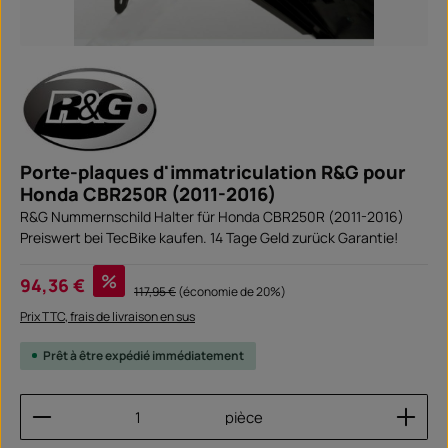
Porte-plaques d'immatriculation R&G pour
Honda CBR250R (2011-2016)
R&G Nummernschild Halter für Honda CBR250R (2011-2016)
Preiswert bei TecBike kaufen. 14 Tage Geld zurück Garantie!
Prix de vente :
%
94,36 €
Prix régulier :
117,95 €
(économie de 20%)
Prix TTC, frais de livraison en sus
Prêt à être expédié immédiatement
Quantité de produit : Entrez la quantité souhaitée
pièce