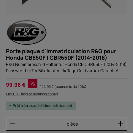
Porte plaque d'immatriculation R&G pour
Honda CB650F | CBR650F (2014-2018)
R&G Nummernschild Halter für Honda CB CBR650F (2014-2018)
Preiswert bei TecBike kaufen. 14 Tage Geld zurück Garantie!
Prix de vente :
%
99,96 €
Prix régulier :
124,95 €
(économie de 20%)
Prix TTC, frais de livraison en sus
Prêt à être expédié immédiatement
Quantité de produit : Entrez la quantité souhaitée
pièce