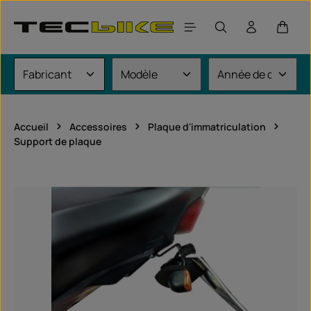
Passer au contenu principal
Le pan
Accueil
Accessoires
Plaque d'immatriculation
Support de plaque
Ignorer la galerie d'images