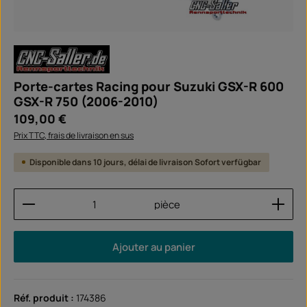
Porte-cartes Racing pour Suzuki GSX-R 600
GSX-R 750 (2006-2010)
Prix régulier :
109,00 €
Prix TTC, frais de livraison en sus
Disponible dans 10 jours, délai de livraison Sofort verfügbar
Quantité de produit : Entrez la quantité souhaitée
pièce
Ajouter au panier
Réf. produit :
174386