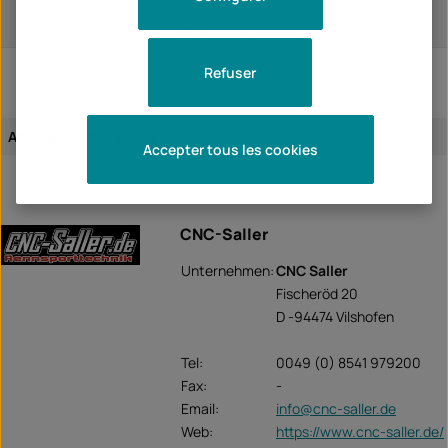
GSX-R750 2009
GSX-R750 2010
Refuser
Attribution de l'article:
spécifique aux véhicules
Accepter tous les cookies
CNC-Saller
Unternehmen:
CNC Saller
Fischeröd 20
D -94474 Vilshofen
Tel:
0049 (0) 8541 979200
Fax:
-
Email:
info@cnc-saller.de
Web:
https://www.cnc-saller.de/