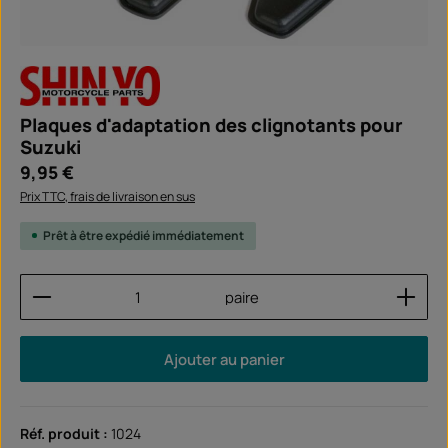
Plaques d'adaptation des clignotants pour
Suzuki
Prix régulier :
9,95 €
Prix TTC, frais de livraison en sus
Prêt à être expédié immédiatement
Quantité de produit : Entrez la quantité souhaitée
paire
Ajouter au panier
Réf. produit :
1024