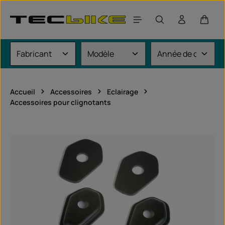
Passer au contenu principal
Le pan
Accueil
Accessoires
Eclairage
Accessoires pour clignotants
Ignorer la galerie d'images