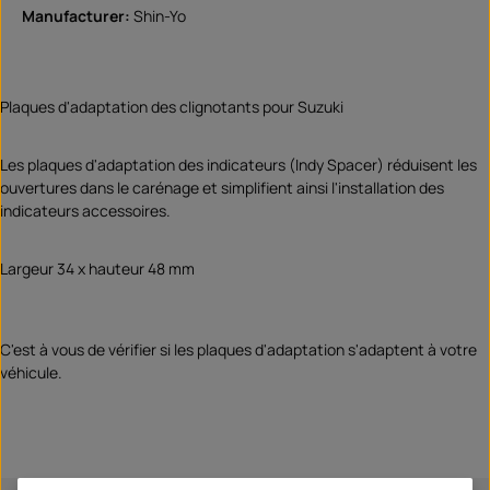
Manufacturer:
Shin-Yo
Plaques d'adaptation des clignotants pour Suzuki
Les plaques d'adaptation des indicateurs (Indy Spacer) réduisent les
ouvertures dans le carénage et simplifient ainsi l'installation des
indicateurs accessoires.
Largeur 34 x hauteur 48 mm
C'est à vous de vérifier si les plaques d'adaptation s'adaptent à votre
véhicule.