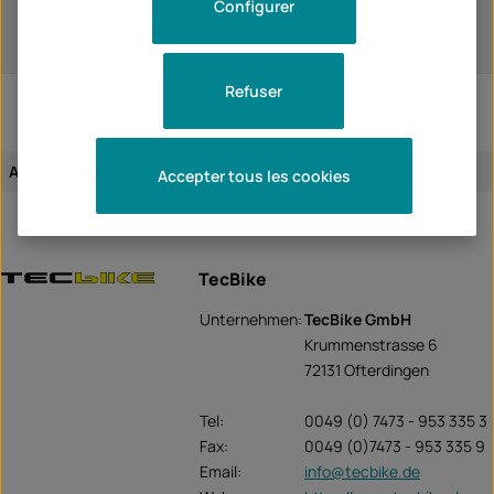
Configurer
Tuono V4 1100 RR / Factory 2018
Tuono V4 1100 RR / Factory 2019
Tuono V4 1100 RR / Factory 2020
Refuser
Attribution de l'article:
spécifique aux véhicules
Accepter tous les cookies
TecBike
Unternehmen:
TecBike GmbH
Krummenstrasse 6
72131 Ofterdingen
Tel:
0049 (0) 7473 - 953 335 3
Fax:
0049 (0)7473 - 953 335 9
Email:
info@tecbike.de