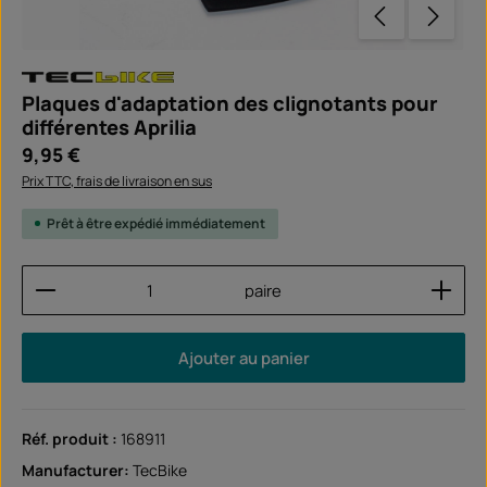
Plaques d'adaptation des clignotants pour
différentes Aprilia
Prix régulier :
9,95 €
Prix TTC, frais de livraison en sus
Prêt à être expédié immédiatement
Quantité de produit : Entrez la quantité souhaitée
paire
Ajouter au panier
Réf. produit :
168911
Manufacturer:
TecBike