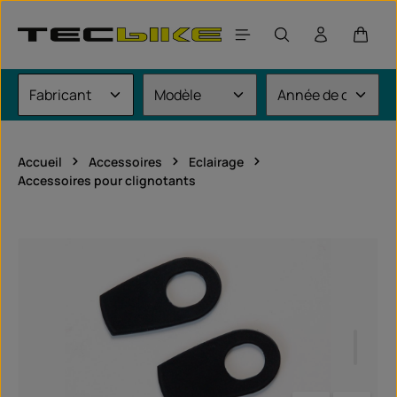
Passer au contenu principal
Le pan
Accueil
Accessoires
Eclairage
Accessoires pour clignotants
Ignorer la galerie d'images