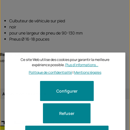
Culbuteur de véhicule sur pied
noir
pour une largeur de pneu de 90-130 mm
Pneus Ø 16-18 pouces
Remarque :
ce produit n'est pas attribué à un véhicule spécifique -
Ce site Web utilise des cookies pour garantir la meilleure
veuillez vérifier si cet article convient et/ou est nécessaire.
expérience possible.
Plus d'informations...
Politique de confidentialité
|
Mentions légales
Configurer
Attribution de l'article:
article universel
Refuser
T-Line