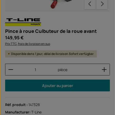
Pince à roue Culbuteur de la roue avant
Prix régulier :
149,95 €
Prix TTC, frais de livraison en sus
Disponible dans 1 jour, délai de livraison Sofort verfügbar
Quantité de produit : Entrez la quantité souhaitée
pièce
Ajouter au panier
Réf. produit :
147328
Manufacturer:
T-Line