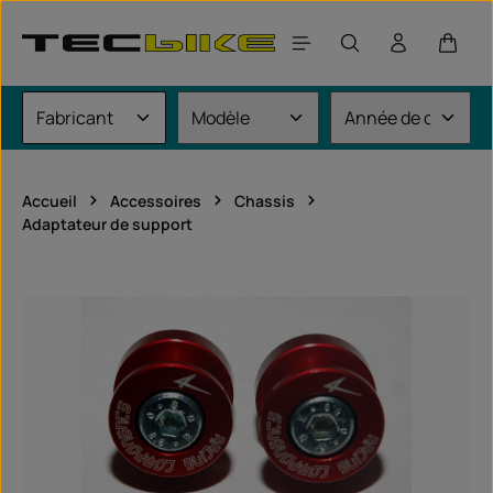
Passer au contenu principal
Le pan
Accueil
Accessoires
Chassis
Adaptateur de support
Ignorer la galerie d'images