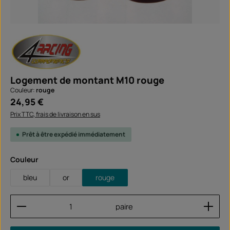
Logement de montant M10 rouge
Couleur:
rouge
Prix régulier :
24,95 €
Prix TTC, frais de livraison en sus
Prêt à être expédié immédiatement
Sélectionnez
Couleur
bleu
or
rouge
Quantité de produit : Entrez la quantité souhaitée
paire