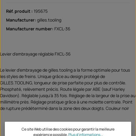
Réf. produit :
195675
Manufacturer:
gilles.tooling
Manufacturer number:
FXCL-36
Levier d'embrayage réglable FXCL-36
Le levier d'embrayage de gilles.tooling a la forme optimale pour tous
les styles de freins. Unique grâce au design protégé de
GILLES.TOOLING, longueur de prise parfaite pour plus de contrôle.
Phosphaté, relèvement précis. Route légale par ABE (sauf Harley
Davidson). Réglable jusqu'à 35 fois. Réglage de la largeur de la prise au
millimètre près. Réglage pratique grâce à une molette centrale. Point
de rupture prédéterminé dans la zone des deux doigts. Couleur noir
Ce site Web utilise des cookies pour garantir la meilleure
expérience possible.
Plus d'informations...