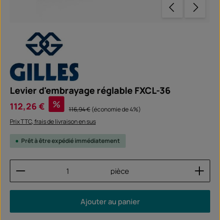
Levier d'embrayage réglable FXCL-36
Prix de vente :
%
112,26 €
Prix régulier :
116,94 €
(économie de 4%)
Prix TTC, frais de livraison en sus
Prêt à être expédié immédiatement
Quantité de produit : Entrez la quantité souhaitée
pièce
Ajouter au panier