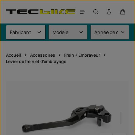
Passer au contenu principal
Le pan
Accueil
Accessoires
Frein + Embrayeur
Levier de frein et d'embrayage
Ignorer la galerie d'images