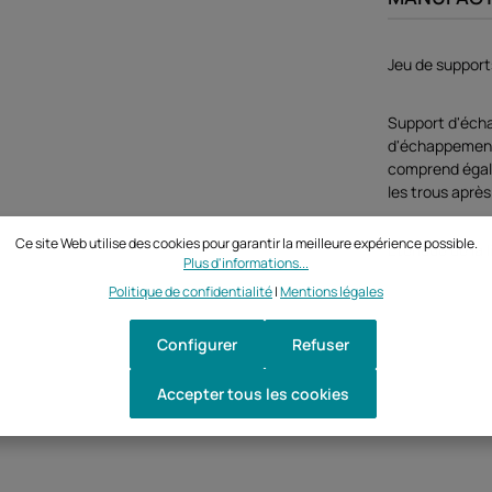
Jeu de suppor
Support d'éch
d'échappement s
comprend égale
les trous après
Ce site Web utilise des cookies pour garantir la meilleure expérience possible.
Étendue de la 
Plus d'informations...
Politique de confidentialité
|
Mentions légales
Configurer
Refuser
Accepter tous les cookies