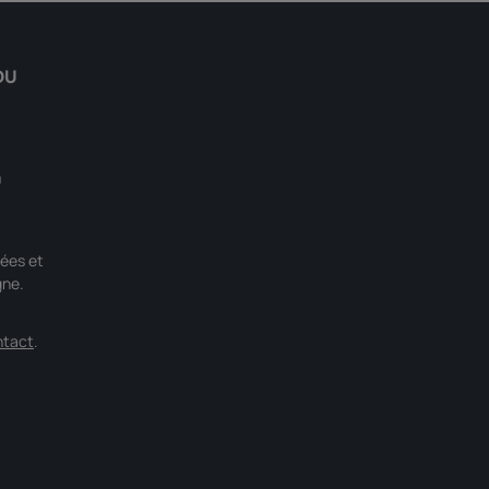
DU
0
ées et
gne.
ntact
.