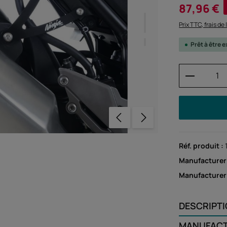
Prix de vente :
87,96 €
Prix TTC, frais de
Prêt à être
Quantité
Réf. produit :
Manufacturer
Manufacture
DESCRIPT
MANUFAC