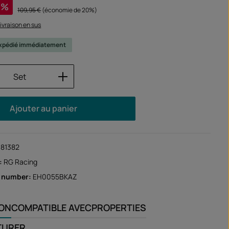
%
Prix régulier :
109,95 €
(économie de 20%)
 livraison en sus
 expédié immédiatement
 de produit : Entrez la quantité souhaité
Set
Ajouter au panier
181382
:
RG Racing
r number:
EH0055BKAZ
ION
COMPATIBLE AVEC
PROPERTIES
TURER