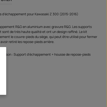
ts d'échappement pour Kawasaki Z 300 (2015-2016)
appement R&G en aluminium avec gravure R&G. Les supports
ont de très haute qualité et ont un design raffiné. Le kit
ment le couvre-pieds du siège, qui peut être utilisé pour fermer
 avoir retiré les repose-pieds arrière.
livraison : Support d'échappement + housse de repose-pieds