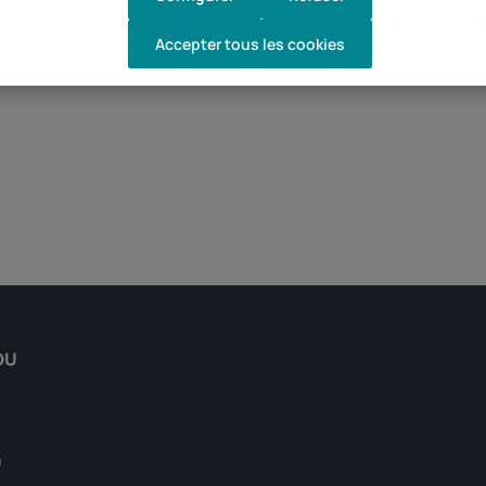
par la certific
Accepter tous les cookies
Motocyclisme
DU
0