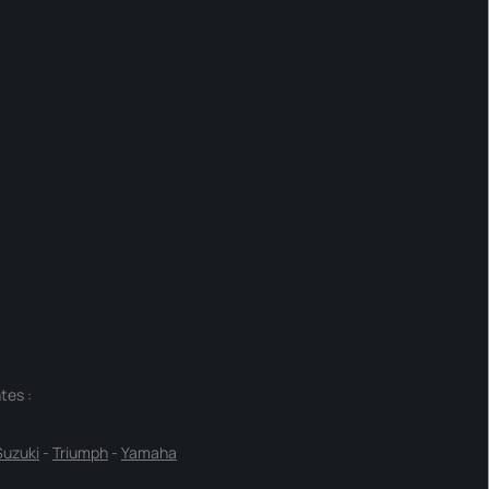
tes :
Suzuki
-
Triumph
-
Yamaha