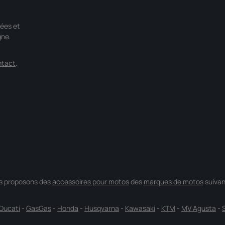
ées et
gne.
ntact
.
s proposons des
accessoires pour motos
des
marques de motos
suivan
Ducati
-
GasGas
-
Honda
-
Husqvarna
-
Kawasaki
-
KTM
-
MV Agusta
-