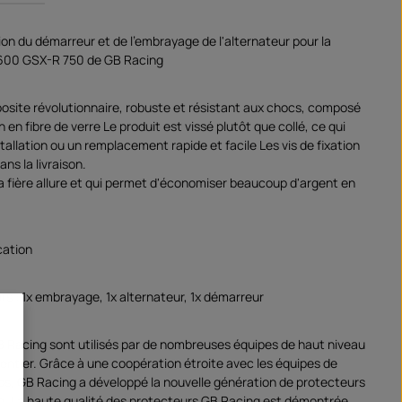
ion du démarreur et de l'embrayage de l'alternateur pour la
600 GSX-R 750 de GB Racing
site révolutionnaire, robuste et résistant aux chocs, composé
 en fibre de verre Le produit est vissé plutôt que collé, ce qui
allation ou un remplacement rapide et facile Les vis de fixation
ans la livraison.
 a fière allure et qui permet d'économiser beaucoup d'argent en
cation
rs : 1x embrayage, 1x alternateur, 1x démarreur
B Racing sont utilisés par de nombreuses équipes de haut niveau
entier. Grâce à une coopération étroite avec les équipes de
s, GB Racing a développé la nouvelle génération de protecteurs
. La haute qualité des protecteurs GB Racing est démontrée