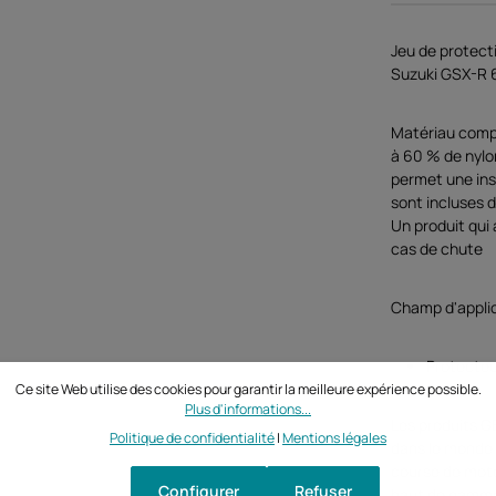
Jeu de protect
Suzuki GSX-R 
Matériau compo
à 60 % de nylon
permet une inst
sont incluses d
Un produit qui
cas de chute
Champ d'appli
Protecteu
Ce site Web utilise des cookies pour garantir la meilleure expérience possible.
Plus d'informations...
Les produits G
Politique de confidentialité
|
Mentions légales
dans le monde 
course de moto
Configurer
Refuser
haut de gamme