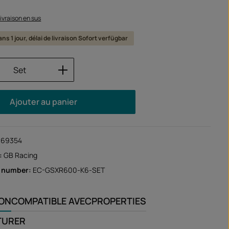
 livraison en sus
ns 1 jour, délai de livraison Sofort verfügbar
 de produit : Entrez la quantité souhaité
Set
Ajouter au panier
169354
:
GB Racing
r number:
EC-GSXR600-K6-SET
ION
COMPATIBLE AVEC
PROPERTIES
TURER