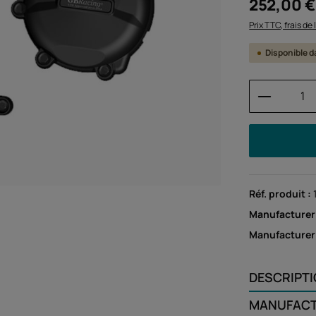
Prix régulier :
252,00 €
Prix TTC, frais de
Disponible da
Quantité
Réf. produit :
Manufacturer
Manufacture
DESCRIPT
MANUFAC