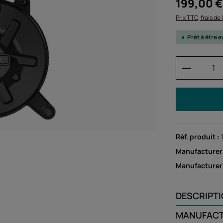
Prix régulier :
199,00 €
Prix TTC, frais de
Prêt à être
Quantité
Réf. produit :
Manufacturer
Manufacture
DESCRIPT
MANUFAC