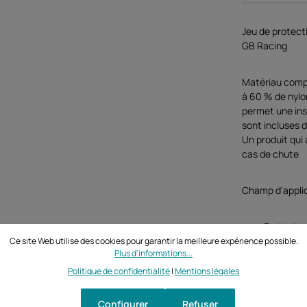
Jeu de protecti
GB Racing
Matériau compo
à 60 % de nylon
permet une inst
sont incluses d
Un produit qui
cas de chute
Champ d'appli
Protecteu
Ce site Web utilise des cookies pour garantir la meilleure expérience possible.
Plus d'informations...
Les produits G
Politique de confidentialité
|
Mentions légales
dans le monde 
course de moto
Configurer
Refuser
haut de gamme