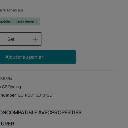
 livraison en sus
 expédié immédiatement
 de produit : Entrez la quantité souhaité
Set
Ajouter au panier
169334
:
GB Racing
r number:
EC-RSV4-2010-SET
ION
COMPATIBLE AVEC
PROPERTIES
TURER