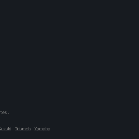
tes :
Suzuki
-
Triumph
-
Yamaha