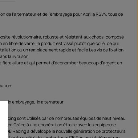
on de l'alternateur et de l'embrayage pour Aprilia RSV4, tous de
site révolutionnaire, robuste et résistant aux chocs, composé
 en fibre de verre Le produit est vissé plutôt que collé, ce qui
allation ou un remplacement rapide et facile Les vis de fixation
ans la livraison.
 a fière allure et qui permet d'économiser beaucoup d'argent en
cation
rs : 1x embrayage, 1x alternateur
B Racing sont utilisés par de nombreuses équipes de haut niveau
entier. Grâce à une coopération étroite avec les équipes de
s, GB Racing a développé la nouvelle génération de protecteurs
. La haute qualité des protecteurs GB Racing est démontrée