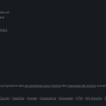
ées et
gne.
ntact
.
s proposons des
accessoires pour motos
des
marques de motos
suivan
Ducati
-
GasGas
-
Honda
-
Husqvarna
-
Kawasaki
-
KTM
-
MV Agusta
-