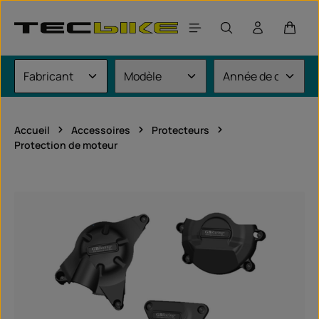
Passer au contenu principal
Le pan
Accueil
Accessoires
Protecteurs
Protection de moteur
Ignorer la galerie d'images