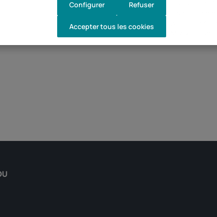
course de moto
Configurer
Refuser
haut de gamme
par la certific
Accepter tous les cookies
Motocyclisme
DU