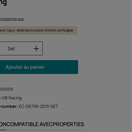
ng
 livraison en sus
ns 1 jour, délai de livraison Sofort verfügbar
 de produit : Entrez la quantité souhaité
Set
Ajouter au panier
169359
:
GB Racing
r number:
EC-D675R-2013-SET
ION
COMPATIBLE AVEC
PROPERTIES