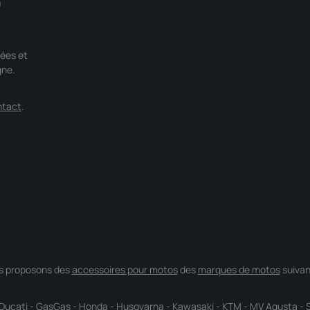
0
ées et
gne.
ntact
.
s proposons des
accessoires pour motos
des
marques de motos
suivan
Ducati
-
GasGas
-
Honda
-
Husqvarna
-
Kawasaki
-
KTM
-
MV Agusta
-