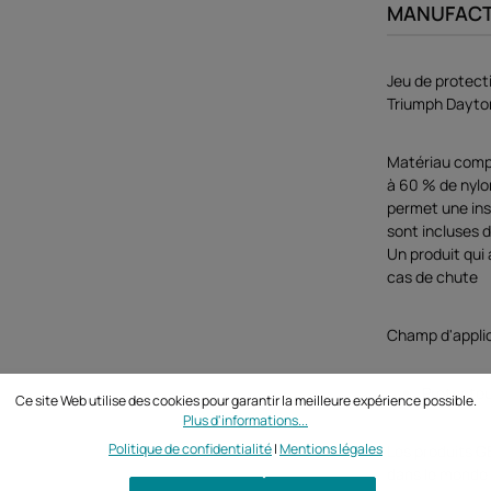
MANUFAC
Jeu de protecti
Triumph Dayto
Matériau compo
à 60 % de nylon
permet une inst
sont incluses d
Un produit qui
cas de chute
Champ d'appli
Protecteu
Ce site Web utilise des cookies pour garantir la meilleure expérience possible.
Plus d'informations...
Politique de confidentialité
|
Mentions légales
Les produits G
dans le monde 