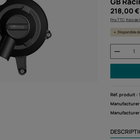
GB Raci
Prix régulier :
218,00 €
Prix TTC, frais de
Disponible da
Quantité
Réf. produit :
Manufacturer
Manufacture
DESCRIPT