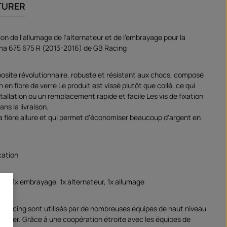
TURER
on de l'allumage de l'alternateur et de l'embrayage pour la
na 675 675 R (2013-2016) de GB Racing
site révolutionnaire, robuste et résistant aux chocs, composé
 en fibre de verre Le produit est vissé plutôt que collé, ce qui
allation ou un remplacement rapide et facile Les vis de fixation
ans la livraison.
 a fière allure et qui permet d'économiser beaucoup d'argent en
cation
rs : 1x embrayage, 1x alternateur, 1x allumage
B Racing sont utilisés par de nombreuses équipes de haut niveau
entier. Grâce à une coopération étroite avec les équipes de