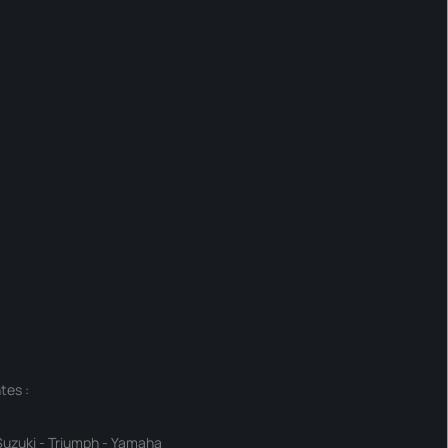
tes :
Suzuki
-
Triumph
-
Yamaha