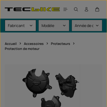
Passer au contenu principal
Le pan
Accueil
Accessoires
Protecteurs
Protection de moteur
Ignorer la galerie d'images