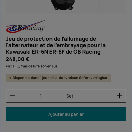
Jeu de protection de l'allumage de
l'alternateur et de l'embrayage pour la
Kawasaki ER-6N ER-6F de GB Racing
Prix régulier :
248,00 €
Prix TTC, frais de livraison en sus
Disponible dans 1 jour, délai de livraison Sofort verfügbar
Quantité de produit : Entrez la quantité souhaitée
Set
Ajouter au panier