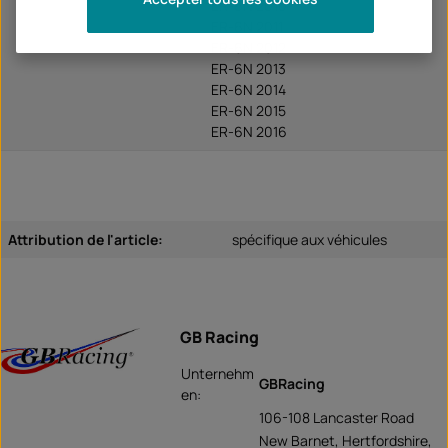
ER-6N 2010
ER-6N 2011
ER-6N 2012
ER-6N 2013
ER-6N 2014
ER-6N 2015
ER-6N 2016
Attribution de l'article:
spécifique aux véhicules
GB Racing
Unternehm
GBRacing
en:
106-108 Lancaster Road
New Barnet, Hertfordshire,