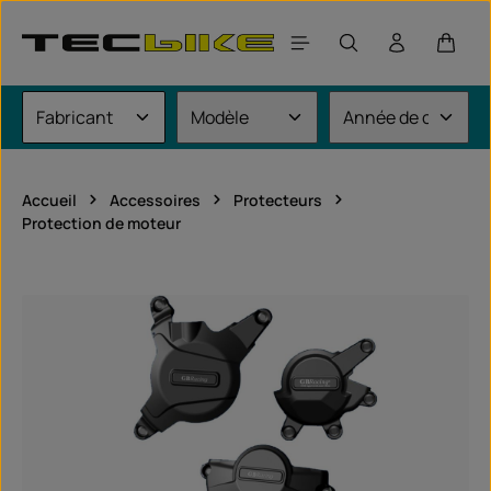
Passer au contenu principal
Le pan
Accueil
Accessoires
Protecteurs
Protection de moteur
Ignorer la galerie d'images