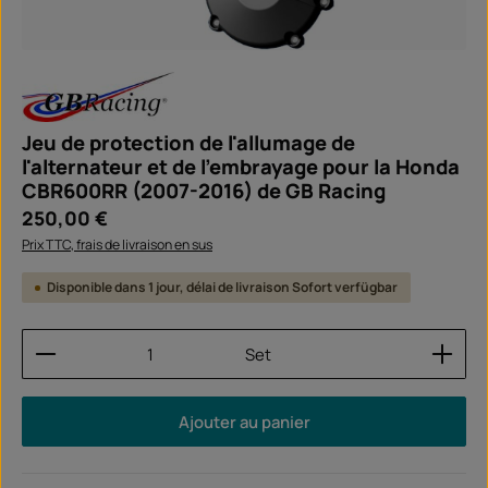
Jeu de protection de l'allumage de
l'alternateur et de l'embrayage pour la Honda
CBR600RR (2007-2016) de GB Racing
Prix régulier :
250,00 €
Prix TTC, frais de livraison en sus
Disponible dans 1 jour, délai de livraison Sofort verfügbar
Quantité de produit : Entrez la quantité souhaitée
Set
Ajouter au panier