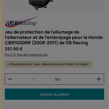
Jeu de protection de l'allumage de
l'alternateur et de l'embrayage pour la Honda
CBR1000RR (2008-2011) de GB Racing
Prix régulier :
251,90 €
Prix TTC, frais de livraison en sus
Disponible dans 1 jour, délai de livraison Sofort verfügbar
Quantité de produit : Entrez la quantité souhaitée
Set
Ajouter au panier