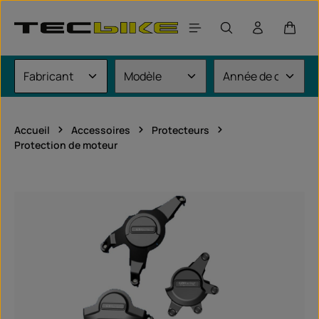
Passer au contenu principal
Le pan
Accueil
Accessoires
Protecteurs
Protection de moteur
Ignorer la galerie d'images