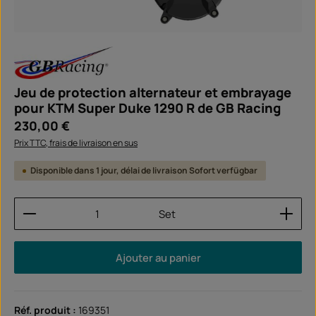
Jeu de protection alternateur et embrayage
pour KTM Super Duke 1290 R de GB Racing
Prix régulier :
230,00 €
Prix TTC, frais de livraison en sus
Disponible dans 1 jour, délai de livraison Sofort verfügbar
Quantité de produit : Entrez la quantité souhaitée
Set
Ajouter au panier
Réf. produit :
169351