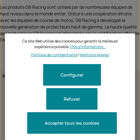
Les produits GB Racing sont utilisés par de nombreuses équipes de
haut niveau dans le monde entier. Grâce à une coopération étroite
avec les équipes de course de motos, GB Racing a développé la
nouvelle génération de protecteurs haut de gamme. La haute qualité
des protecteurs GB Racing est démontrée par la certification officielle
FIM Approved de la Fédération Internationale de Motocyclisme
Ce site Web utilise des cookies pour garantir la meilleure
expérience possible.
Plus d'informations...
Politique de confidentialité
|
Mentions légales
Configurer
KTM
1290 Super Duke R 2014
1290 Super Duke R 2015
1290 Super Duke R 2016
1290 Super Duke R 2017
Refuser
1290 Super Duke R 2018
1290 Super Duke R 2019
1290 Super Duke R 2020
1290 Super Duke R 2021
Accepter tous les cookies
1290 Super Duke R 2022
1290 Super Duke R 2023