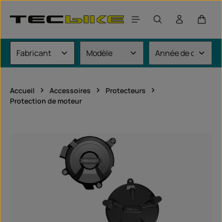
Passer au contenu principal
Le pan
Accueil
Accessoires
Protecteurs
Protection de moteur
Ignorer la galerie d'images