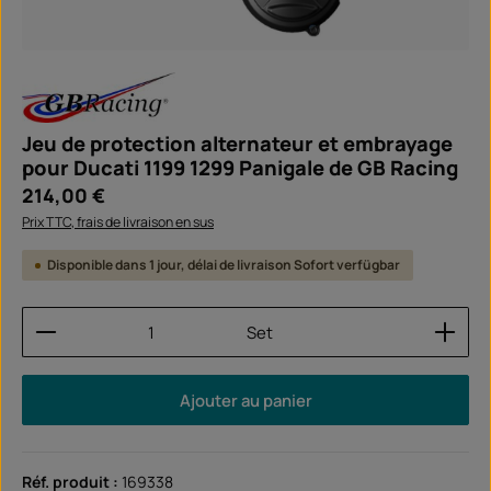
Jeu de protection alternateur et embrayage
pour Ducati 1199 1299 Panigale de GB Racing
Prix régulier :
214,00 €
Prix TTC, frais de livraison en sus
Disponible dans 1 jour, délai de livraison Sofort verfügbar
Quantité de produit : Entrez la quantité souhaitée
Set
Ajouter au panier
Réf. produit :
169338