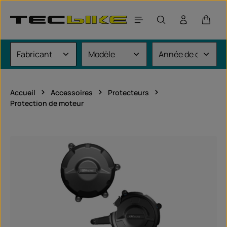
Passer au contenu principal
Le pan
Accueil
Accessoires
Protecteurs
Protection de moteur
Ignorer la galerie d'images