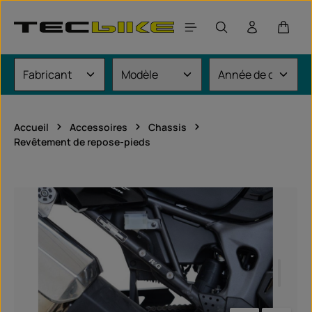
Passer au contenu principal
Le pan
Accueil
Accessoires
Chassis
Revêtement de repose-pieds
Ignorer la galerie d'images