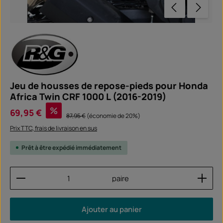
Jeu de housses de repose-pieds pour Honda
Africa Twin CRF 1000 L (2016-2019)
Prix de vente :
%
69,95 €
Prix régulier :
87,95 €
(économie de 20%)
Prix TTC, frais de livraison en sus
Prêt à être expédié immédiatement
Quantité de produit : Entrez la quantité souhaitée
paire
Ajouter au panier