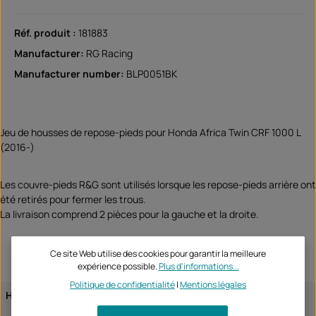
Réf. produit :
181883
Manufacturer:
RG Racing
Manufacturer number:
BLP0051BK
Jeu de housses de repose-pieds pour Honda Africa Twin CRF 1000 L
(2016-)
Les couvre-pieds R&G sont utilisés lorsque les repose-pieds arrière ont
été retirés pour fermer les trous.
La livraison comprend 2 pièces pour la gauche et la droite.
Ce site Web utilise des cookies pour garantir la meilleure
expérience possible.
Plus d'informations...
Politique de confidentialité
|
Mentions légales
Honda
CRF1000L Africa Twin 2016
CRF1000L Africa Twin 2017