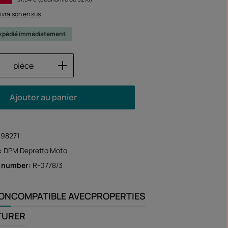
 livraison en sus
 expédié immédiatement
 de produit : Entrez la quantité souhaité
pièce
Ajouter au panier
198271
:
DPM Depretto Moto
r number:
R-0778/3
ION
COMPATIBLE AVEC
PROPERTIES
TURER