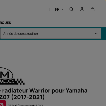
Le panie
FR
RQUES
de radiateur Warrior pour Yamaha
Z07 (2017-2021)
%
Prix régulier :
97,34 €
(économie de 32%)