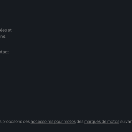
0
ées et
gne.
ntact
.
s proposons des
accessoires pour motos
des
marques de motos
suivan