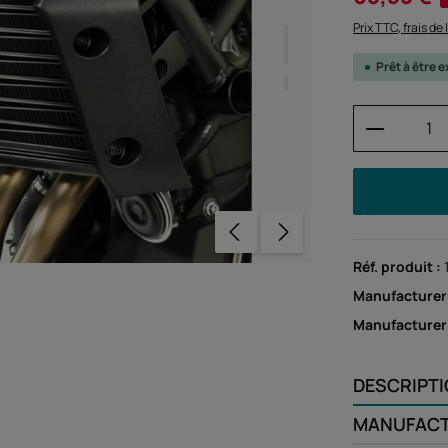
Prix TTC, frais de
Prêt à être
Quantité
Réf. produit :
Manufacturer
Manufacture
DESCRIPT
MANUFAC