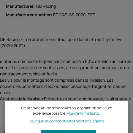
Manufacturer:
GB Racing
Manufacturer number:
EC-V4S-SF-2020-SET
GB Racing kit de protection moteur pour Ducati Streetfighter V4
(2020-2022)
matériau composite high-impact composé à 60% de nylon en fibre de
verre. Les protecteurs sont vissés, ce qui garantit un montage ou un
remplacement rapide et facile.
Les vis pour le montage sont comprises dans la livraison. Les
couvercles permettent d'économiser beaucoup d'argent en cas de
chute.
Contenu de la livraison:Protecteurs pour 1x embrayage, 1x alternateur
Ce site Web utilise des cookies pour garantir la meilleure
expérience possible.
Plus d'informations...
Politique de confidentialité
|
Mentions légales
Ducati
Streetfighter V4 / S 2020