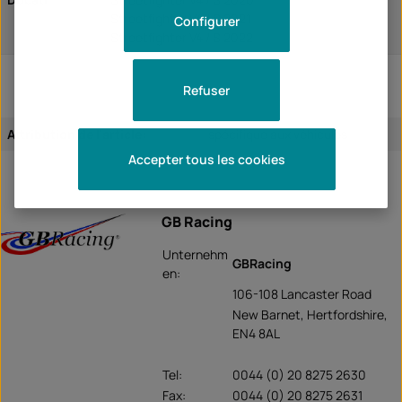
Streetfighter V4 / S 2021
Configurer
Streetfighter V4 / S 2022
Refuser
Attribution de l'article:
spécifique aux véhicules
Accepter tous les cookies
GB Racing
Unternehm
GBRacing
en:
106-108 Lancaster Road
New Barnet, Hertfordshire,
EN4 8AL
Tel:
0044 (0) 20 8275 2630
Fax:
0044 (0) 20 8275 2631