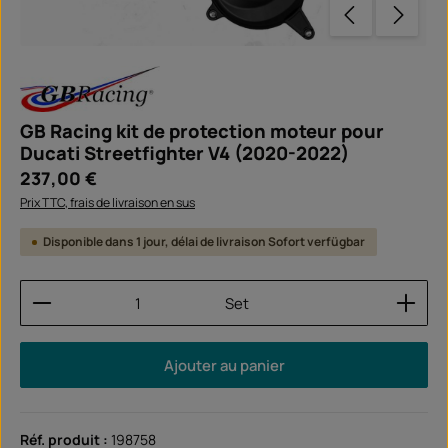
GB Racing kit de protection moteur pour
Ducati Streetfighter V4 (2020-2022)
Prix régulier :
237,00 €
Prix TTC, frais de livraison en sus
Disponible dans 1 jour, délai de livraison Sofort verfügbar
Quantité de produit : Entrez la quantité souhaitée
Set
Ajouter au panier
Réf. produit :
198758