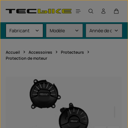
Passer au contenu principal
Le pan
Accueil
Accessoires
Protecteurs
Protection de moteur
Ignorer la galerie d'images