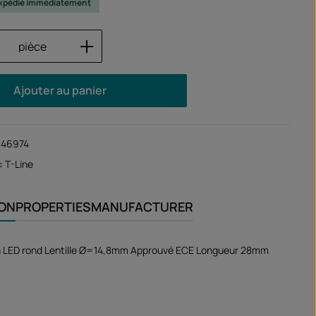
 expédié immédiatement
 de produit : Entrez la quantité souhaité
pièce
Ajouter au panier
146974
:
T-Line
ION
PROPERTIES
MANUFACTURER
on LED rond Lentille Ø=14,8mm Approuvé ECE Longueur 28mm