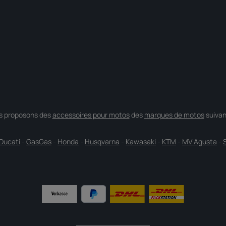
s proposons des
accessoires pour motos
des
marques de motos
suivan
Ducati
-
GasGas
-
Honda
-
Husqvarna
-
Kawasaki
-
KTM
-
MV Agusta
-