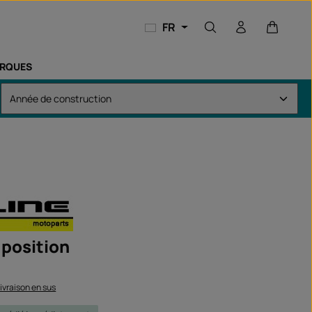
Le panie
FR
RQUES
 position
 livraison en sus