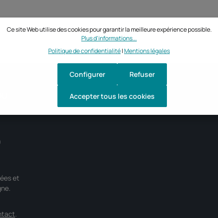
Ce site Web utilise des cookies pour garantir la meilleure expérience possible.
Plus d'informations...
Politique de confidentialité
|
Mentions légales
Configurer
Refuser
DU
Accepter tous les cookies
0
ées et
gne.
ntact
.