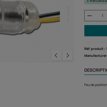
Prêt à être
Quantité
Réf. produit :
Manufacturer
DESCRIPT
Feu de positi