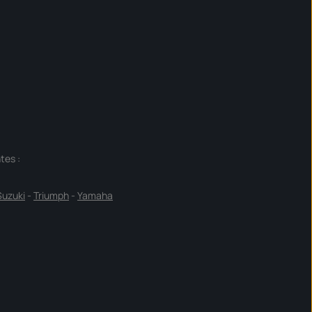
tes :
Suzuki
-
Triumph
-
Yamaha