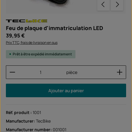
Feu de plaque d'immatriculation LED
Prix régulier :
39,95 €
Prix TTC, frais de livraison en sus
Prêt à être expédié immédiatement
Quantité de produit : Entrez la quantité souhaitée
pièce
Ajouter au panier
Réf. produit :
1001
Manufacturer:
TecBike
Manufacturer number:
001001