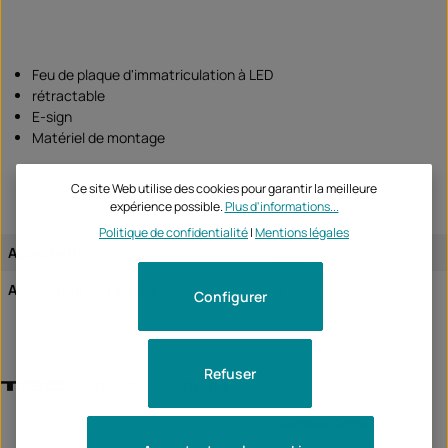
Feu de plaque d'immatriculation à LED
rétractable
E-sign
Matériel de montage
Ce site Web utilise des cookies pour garantir la meilleure
expérience possible.
Plus d'informations...
Politique de confidentialité
|
Mentions légales
Approbation:
L'ECE testée
Attribution de l'article:
article universel
Configurer
Refuser
TecBike
Unternehmen:
TecBike GmbH
Krummenstrasse 6