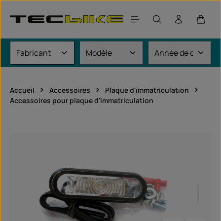
Passer au contenu principal
Le pan
Accueil
Accessoires
Plaque d'immatriculation
Accessoires pour plaque d'immatriculation
Ignorer la galerie d'images