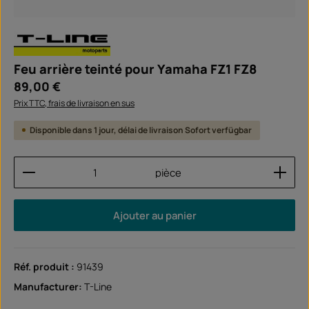
Feu arrière teinté pour Yamaha FZ1 FZ8
Prix régulier :
89,00 €
Prix TTC, frais de livraison en sus
Disponible dans 1 jour, délai de livraison Sofort verfügbar
Quantité de produit : Entrez la quantité souhaitée
pièce
Ajouter au panier
Réf. produit :
91439
Manufacturer:
T-Line