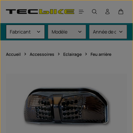
Passer au contenu principal
Le pan
Accueil
Accessoires
Eclairage
Feu arrière
Ignorer la galerie d'images