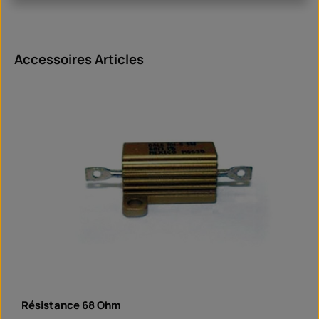
Ignorer la galerie de produits
Accessoires Articles
Résistance 68 Ohm