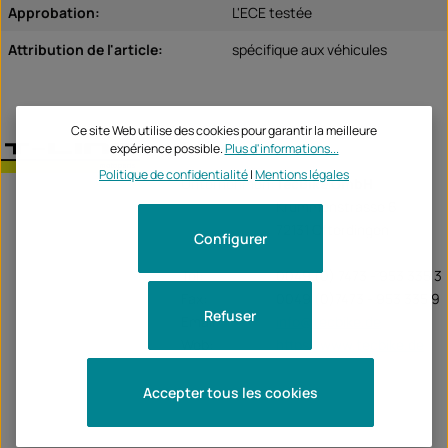
Approbation:
L'ECE testée
Attribution de l'article:
spécifique aux véhicules
Ce site Web utilise des cookies pour garantir la meilleure
T-Line
expérience possible.
Plus d'informations...
Politique de confidentialité
|
Mentions légales
Unternehmen:
TecBike GmbH
Krummenstrasse 6
72131 Ofterdingen
Configurer
Tel:
0049 (0) 7473 - 953 335 3
Fax:
0049 (0)7473 - 953 335 9
Refuser
Email:
info@tecbike.de
Web:
https://www.tecbike.de
Accepter tous les cookies