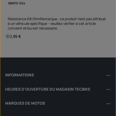
188975-004
Résistance 68 OhmRemarque : ce produit n'est pas attribué
à un véhicule spécifique - veuillez vérifier si cet article
convient et/ou est nécessaire.
Prix régulier :
10,95 €
D
i
s
p
Quantité de produit : Entrez la quantité souhai
o
pièce
n
i
b
l
e
,
d
é
INFORMATIONS
l
a
i
d
HEURES D'OUVERTURE DU MAGASIN TECBIKE
e
l
i
v
r
MARQUES DE MOTOS
a
i
s
o