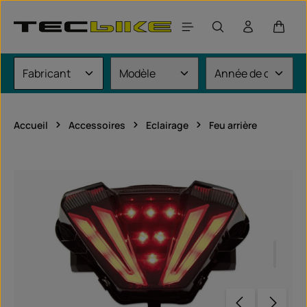
Passer au contenu principal
Le pan
Accueil
Accessoires
Eclairage
Feu arrière
Ignorer la galerie d'images