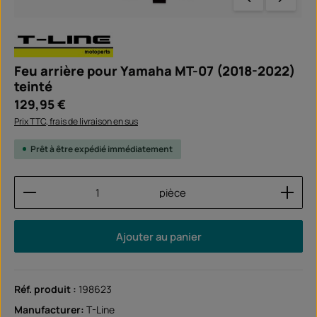
Feu arrière pour Yamaha MT-07 (2018-2022)
teinté
Prix régulier :
129,95 €
Prix TTC, frais de livraison en sus
Prêt à être expédié immédiatement
Quantité de produit : Entrez la quantité souhaitée
pièce
Ajouter au panier
Réf. produit :
198623
Manufacturer:
T-Line