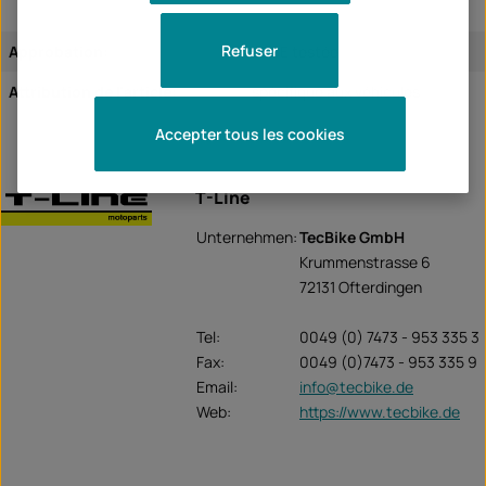
Refuser
Approbation:
L'ECE testée
Attribution de l'article:
spécifique aux véhicules
Accepter tous les cookies
T-Line
Unternehmen:
TecBike GmbH
Krummenstrasse 6
72131 Ofterdingen
Tel:
0049 (0) 7473 - 953 335 3
Fax:
0049 (0)7473 - 953 335 9
Email:
info@tecbike.de
Web:
https://www.tecbike.de