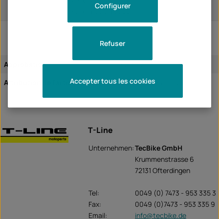
GSX-R1000R 2021
Configurer
GSX-R1000R 2022
Refuser
Approbation:
L'ECE testée
Accepter tous les cookies
Attribution de l'article:
spécifique aux véhicules
T-Line
Unternehmen:
TecBike GmbH
Krummenstrasse 6
72131 Ofterdingen
Tel:
0049 (0) 7473 - 953 335 3
Fax:
0049 (0)7473 - 953 335 9
Email:
info@tecbike.de