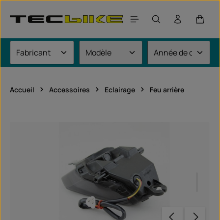
Passer au contenu principal
Le pan
Accueil
Accessoires
Eclairage
Feu arrière
Ignorer la galerie d'images