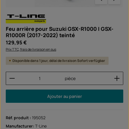
Feu arrière pour Suzuki GSX-R1000 | GSX-
R1000R (2017-2022) teinté
Prix régulier :
129,95 €
Prix TTC, frais de livraison en sus
Disponible dans 1 jour, délai de livraison Sofort verfügbar
Quantité de produit : Entrez la quantité souhaitée
pièce
Ajouter au panier
Réf. produit :
195052
Manufacturer:
T-Line