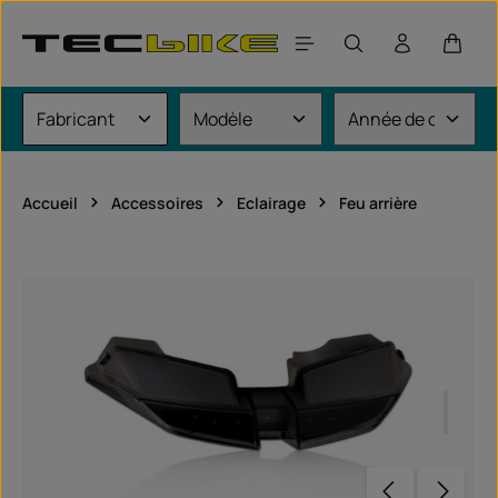
Passer au contenu principal
Le pan
Accueil
Accessoires
Eclairage
Feu arrière
Ignorer la galerie d'images