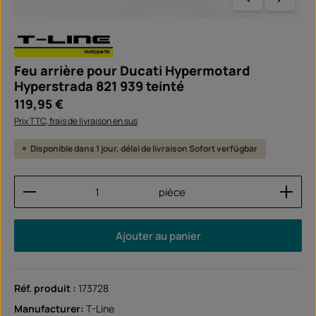
Feu arrière pour Ducati Hypermotard
Hyperstrada 821 939 teinté
Prix régulier :
119,95 €
Prix TTC, frais de livraison en sus
Disponible dans 1 jour, délai de livraison Sofort verfügbar
Quantité de produit : Entrez la quantité souhaitée
pièce
Ajouter au panier
Réf. produit :
173728
Manufacturer:
T-Line