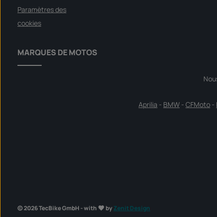
Paramètres des
cookies
MARQUES DE MOTOS
Nou
Aprilia
-
BMW
-
CFMoto
-
© 2026 TecBike GmbH - with
by
Zenit Design