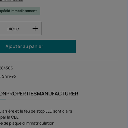
 expédié immédiatement
 de produit : Entrez la quantité souhaité
pièce
Ajouter au panier
284306
:
Shin-Yo
ION
PROPERTIES
MANUFACTURER
u arrière et le feu de stop LED sont clairs
par la CEE
e de plaque d'immatriculation