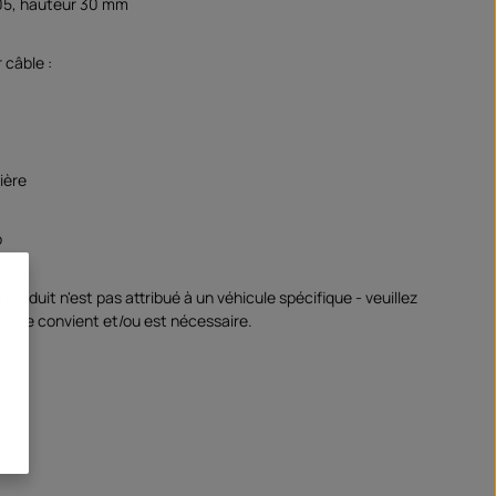
05, hauteur 30 mm
 câble :
ière
p
 produit n'est pas attribué à un véhicule spécifique - veuillez
 article convient et/ou est nécessaire.