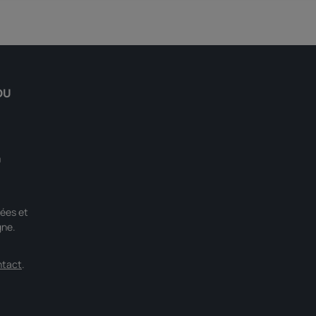
DU
0
ées et
gne.
ntact
.