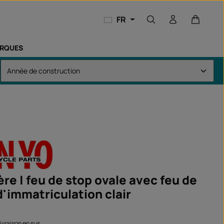
Le panie
FR
RQUES
ère | feu de stop ovale avec feu de
d'immatriculation clair
 livraison en sus