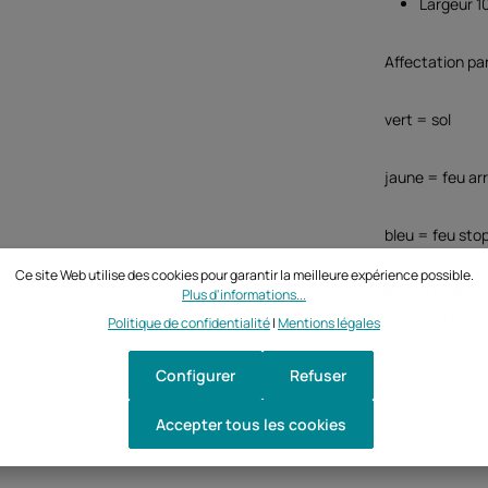
Largeur 1
Affectation par
vert = sol
jaune = feu arr
bleu = feu sto
Ce site Web utilise des cookies pour garantir la meilleure expérience possible.
Remarque :
ce
Plus d'informations...
vérifier si cet
Politique de confidentialité
|
Mentions légales
Configurer
Refuser
Accepter tous les cookies