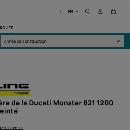
Le panie
FR
RQUES
ière de la Ducati Monster 821 1200
teinté
 livraison en sus