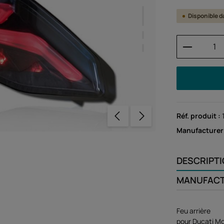
Disponible da
Quantité
Réf. produit :
Manufacturer
DESCRIPT
MANUFAC
Feu arrière
pour Ducati Mo