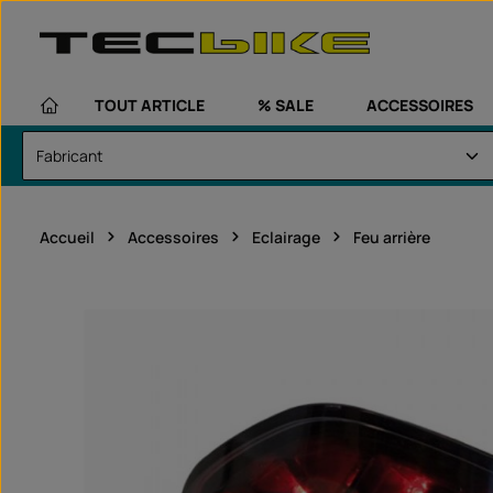
asser au contenu principal
Passer à la navigation principale
TOUT ARTICLE
% SALE
ACCESSOIRES
Accueil
Accessoires
Eclairage
Feu arrière
Ignorer la galerie d'images