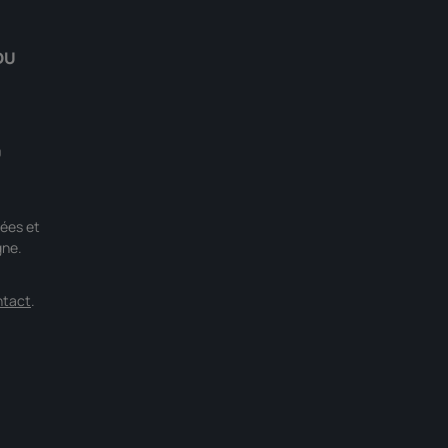
DU
0
ées et
gne.
ntact
.