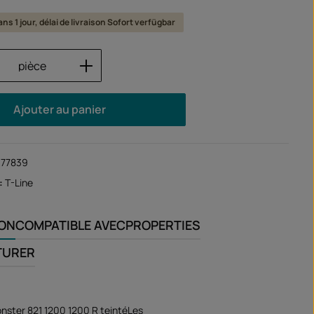
ns 1 jour, délai de livraison Sofort verfügbar
 de produit : Entrez la quantité souhaité
pièce
Ajouter au panier
177839
:
T-Line
ION
COMPATIBLE AVEC
PROPERTIES
TURER
nster 821 1200 1200 R teintéLes