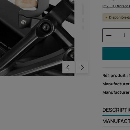
Prix TTC, frais de
Disponible d
Quantité
Réf. produit :
Manufacturer
Manufacture
DESCRIPT
MANUFAC