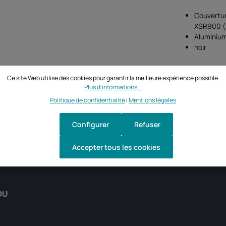
Couvertur
XSR900 (
Aluminiu
noir
Ce site Web utilise des cookies pour garantir la meilleure expérience possible.
Plus d'informations...
Politique de confidentialité
|
Mentions légales
Configurer
Refuser
Accepter tous les cookies
DU