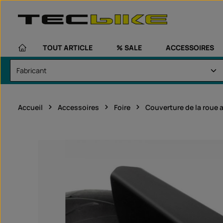
asser au contenu principal
Passer à la navigation principale
TOUT ARTICLE
% SALE
ACCESSOIRES
Accueil
Accessoires
Foire
Couverture de la roue a
Ignorer la galerie d'images