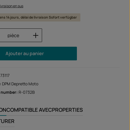
 livraison en sus
ans 14 jours, délai de livraison Sofort verfügbar
 de produit : Entrez la quantité souhaité
pièce
Ajouter au panier
173117
:
DPM Depretto Moto
r number:
R-0732B
ION
COMPATIBLE AVEC
PROPERTIES
TURER