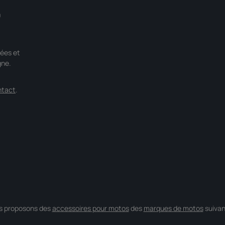
0
ées et
gne.
ntact
.
s proposons des
accessoires pour motos
des
marques de motos
suivan