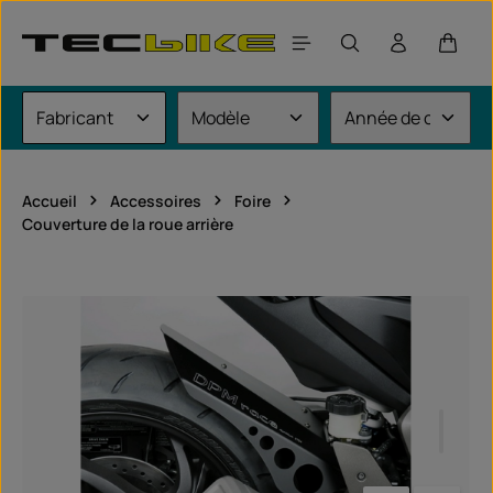
Passer au contenu principal
Le pan
Accueil
Accessoires
Foire
Couverture de la roue arrière
Ignorer la galerie d'images