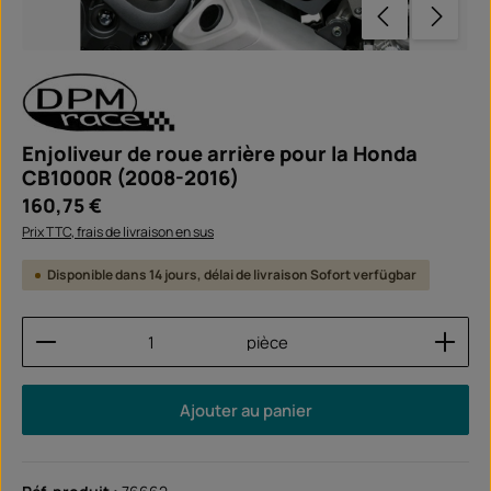
Enjoliveur de roue arrière pour la Honda
CB1000R (2008-2016)
Prix régulier :
160,75 €
Prix TTC, frais de livraison en sus
Disponible dans 14 jours, délai de livraison Sofort verfügbar
Quantité de produit : Entrez la quantité souhaitée
pièce
Ajouter au panier