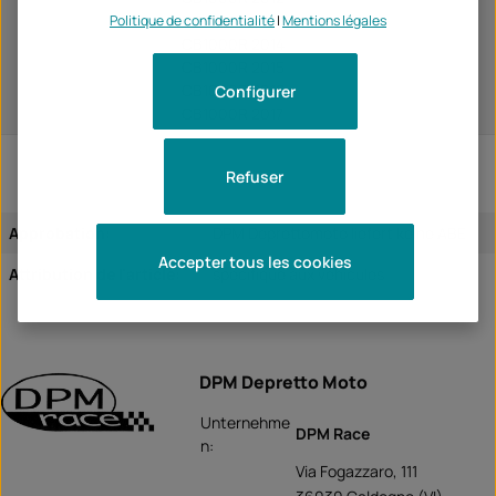
CB1000R 2013
Politique de confidentialité
|
Mentions légales
CB1000R 2014
CB1000R 2015
CB1000R 2016
Configurer
CB1000R 2017
Refuser
Approbation:
DPM Deprettomoto liefert keine ABE
Accepter tous les cookies
Attribution de l'article:
spécifique aux véhicules
DPM Depretto Moto
Unternehme
DPM Race
n:
Via Fogazzaro, 111