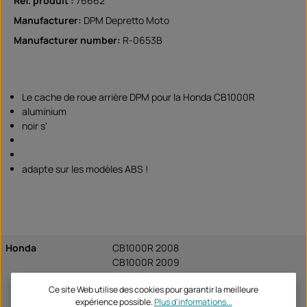
Réf. produit :
76662
Manufacturer:
DPM Depretto Moto
Manufacturer number:
R-0653B
Le cache de roue arrière DPM pour la Honda CB1000R
aluminium
noir s'
adapte sur les modèles ABS !
Honda
CB1000R 2008
CB1000R 2009
CB1000R 2010
Ce site Web utilise des cookies pour garantir la meilleure
CB1000R 2011
expérience possible.
Plus d'informations...
CB1000R 2012