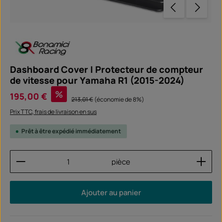
Dashboard Cover | Protecteur de compteur
de vitesse pour Yamaha R1 (2015-2024)
Prix de vente :
%
195,00 €
Prix régulier :
213,01 €
(économie de 8%)
Prix TTC, frais de livraison en sus
Prêt à être expédié immédiatement
Quantité de produit : Entrez la quantité souhaitée
pièce
Ajouter au panier