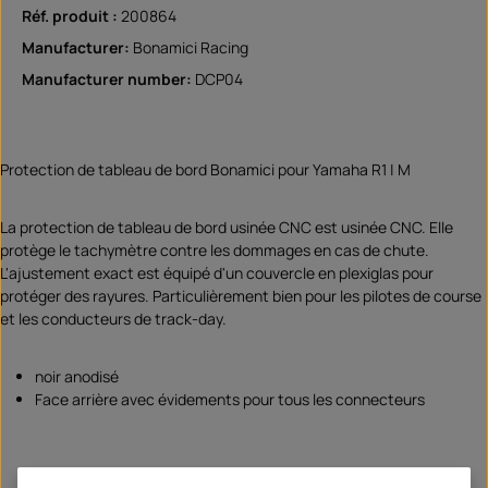
Réf. produit :
200864
Manufacturer:
Bonamici Racing
Manufacturer number:
DCP04
Protection de tableau de bord Bonamici pour Yamaha R1 | M
La protection de tableau de bord usinée CNC est usinée CNC. Elle
protège le tachymètre contre les dommages en cas de chute.
L'ajustement exact est équipé d'un couvercle en plexiglas pour
protéger des rayures. Particulièrement bien pour les pilotes de course
et les conducteurs de track-day.
noir anodisé
Face arrière avec évidements pour tous les connecteurs