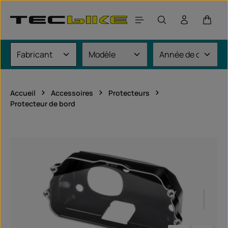
Passer au contenu principal
Le pan
Accueil
Accessoires
Protecteurs
Protecteur de bord
Ignorer la galerie d'images