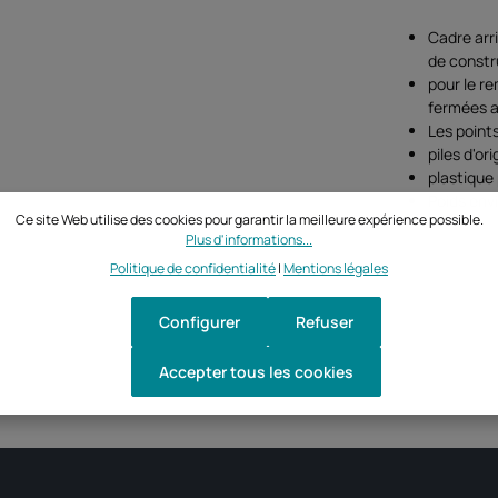
Cadre arr
de constr
pour le r
fermées 
Les point
piles d'ori
plastique 
Poids env
Ce site Web utilise des cookies pour garantir la meilleure expérience possible.
Plus d'informations...
Politique de confidentialité
|
Mentions légales
Configurer
Refuser
Accepter tous les cookies