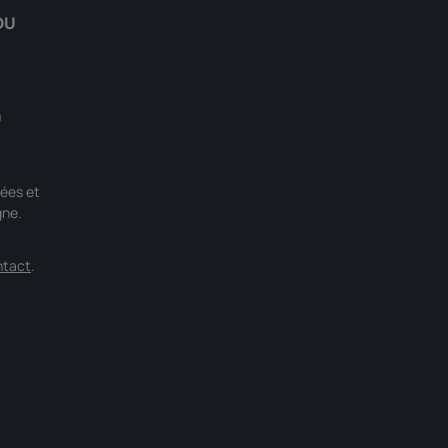
DU
0
ées et
gne.
ntact
.