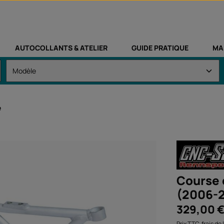
AUTOCOLLANTS & ATELIER
GUIDE PRATIQUE
MA
e
Course 
(2006-
Prix régulier :
329,00 
Prix TTC, frais de