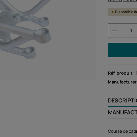
Disponible d
Quantité
Réf. produit :
Manufacturer
DESCRIPT
MANUFAC
Course de cad