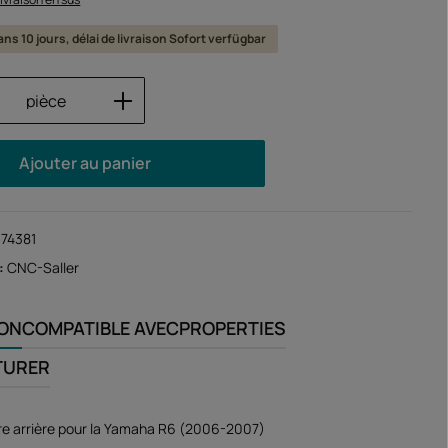
ans 10 jours, délai de livraison Sofort verfügbar
 de produit : Entrez la quantité souhaité
pièce
Ajouter au panier
174381
:
CNC-Saller
ION
COMPATIBLE AVEC
PROPERTIES
TURER
re arrière pour la Yamaha R6 (2006-2007)