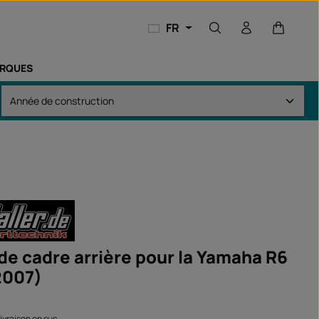
Le panie
FR
RQUES
de cadre arrière pour la Yamaha R6
2007)
€
 livraison en sus