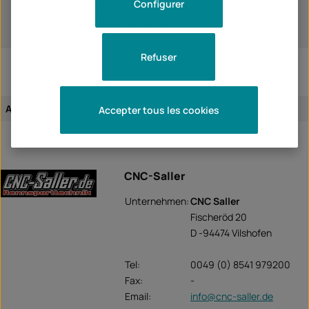
Configurer
CBR1000RR 2014
CBR1000RR 2015
CBR1000RR 2016
Refuser
Attribution de l'article:
spécifique aux véhicules
Accepter tous les cookies
CNC-Saller
Unternehmen:
CNC Saller
Fischeröd 20
D -94474 Vilshofen
Tel:
0049 (0) 8541 979200
Fax:
-
Email:
info@cnc-saller.de