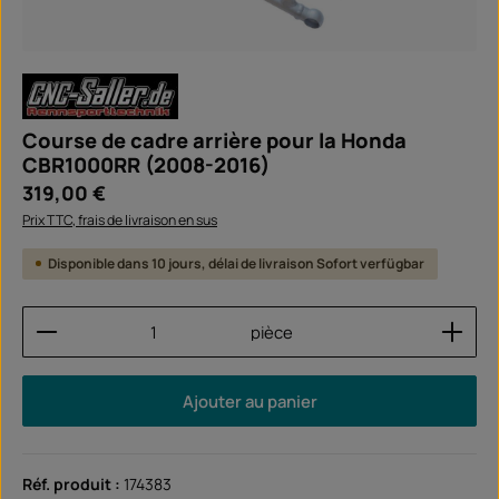
Course de cadre arrière pour la Honda
CBR1000RR (2008-2016)
Prix régulier :
319,00 €
Prix TTC, frais de livraison en sus
Disponible dans 10 jours, délai de livraison Sofort verfügbar
Quantité de produit : Entrez la quantité souhaitée
pièce
Ajouter au panier
Réf. produit :
174383