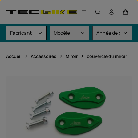
Passer au contenu principal
Le pan
Accueil
Accessoires
Miroir
couvercle du miroir
Ignorer la galerie d'images