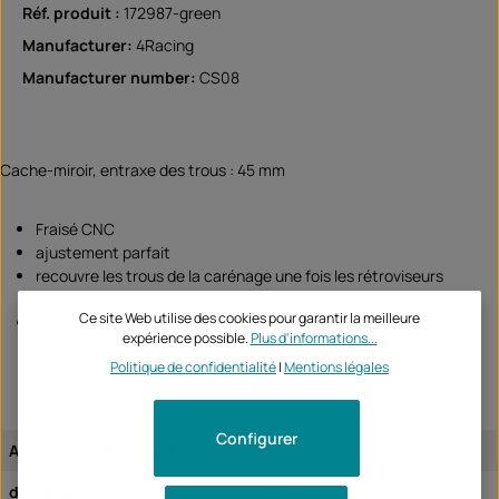
Réf. produit :
172987-green
Manufacturer:
4Racing
Manufacturer number:
CS08
Cache-miroir, entraxe des trous : 45 mm
Fraisé CNC
ajustement parfait
recouvre les trous de la carénage une fois les rétroviseurs
démontés
Ce site Web utilise des cookies pour garantir la meilleure
2 pièces
expérience possible.
Plus d'informations...
Politique de confidentialité
|
Mentions légales
Configurer
Attribution de l'article:
spécifique aux véhicules
distance:
45 mm