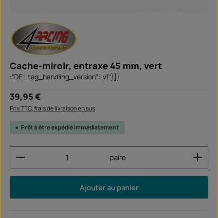
Cache-miroir, entraxe 45 mm, vert
:"DE","tag_handling_version":"v1"}]}
Prix régulier :
39,95 €
Prix TTC, frais de livraison en sus
Prêt à être expédié immédiatement
Quantité de produit : Entrez la quantité souhaitée
paire
Ajouter au panier