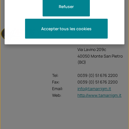
Refuser
4Racing
Accepter tous les cookies
Unternehme
4-Racing
n:
Via Lavino 209c
40050 Monte San Pietro
(BO)
Tel:
0039 (0) 51 676 2200
Fax:
0039 (0) 51 676 2200
Email:
info@tamarrigm.it
Web:
http://www.tamarrigm.it