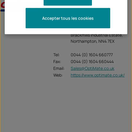
Optimate
Unterne
Accepter tous les cookies
Optimate
hmen:
Salthouse Road
Brackmills Industrial Estate,
Northampton, NN4 7EX
Tel:
0044 (0) 1604 660777
Fax:
0044 (0) 1604 660444
Email:
Sales@OptiMate.co.uk
Web:
https://www.optimate.co.uk/