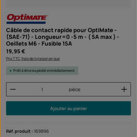
Câble de contact rapide pour OptiMate -
(SAE-71) - Longueur=0 -5 m - ( 5A max ) -
Oeillets M6 - Fusible 15A
Prix régulier :
19,95 €
Prix TTC, frais de livraison en sus
Prêt à être expédié immédiatement
Quantité de produit : Entrez la quantité souhaitée
pièce
Ajouter au panier
Réf. produit :
169896