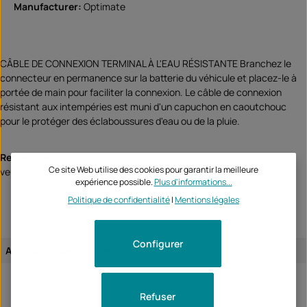
Manufacturer:
Optimate
CÂBLE DE CONNEXION TERMINAL À L'EAU RÉSISTANTE Branchez le
connecteur en permanence sur la batterie du véhicule et placez-le à
portée de main pour faciliter la connexion. Le câble de connexion
résistant aux intempéries est muni d'un capuchon en caoutchouc
pour le protéger des éclaboussures d'eau ou de la pluie.
Remarque :
ce produit n'est pas attribué à un véhicule spécifique -
Ce site Web utilise des cookies pour garantir la meilleure
veuillez vérifier si cet article convient et/ou est nécessaire.
expérience possible.
Plus d'informations...
Politique de confidentialité
|
Mentions légales
Configurer
Attribution de l'article:
article universel
Refuser