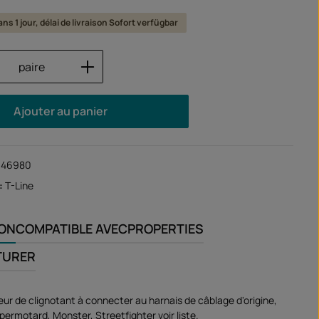
ns 1 jour, délai de livraison Sofort verfügbar
 de produit : Entrez la quantité souhaité
paire
Ajouter au panier
146980
:
T-Line
ION
COMPATIBLE AVEC
PROPERTIES
TURER
ur de clignotant à connecter au harnais de câblage d'origine,
permotard, Monster, Streetfighter voir liste.