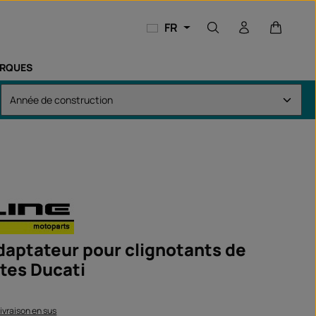
Le panie
FR
RQUES
daptateur pour clignotants de
ntes Ducati
 livraison en sus