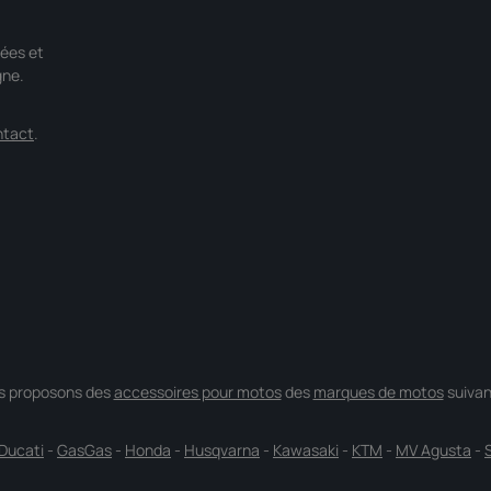
ées et
gne.
ntact
.
s proposons des
accessoires pour motos
des
marques de motos
suivan
Ducati
-
GasGas
-
Honda
-
Husqvarna
-
Kawasaki
-
KTM
-
MV Agusta
-