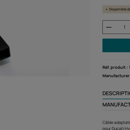
Disponible da
Quantité
Réf. produit :
Manufacturer
DESCRIPT
MANUFAC
Câble adaptate
pour Ducati Hy