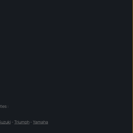
tes :
Suzuki
-
Triumph
-
Yamaha