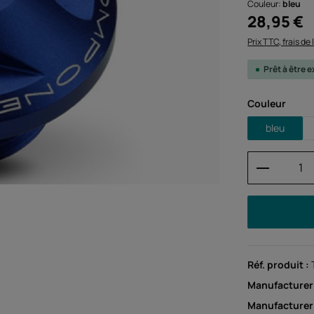
Couleur:
bleu
Prix régulier :
28,95 €
Prix TTC, frais de
Prêt à être
Sélectionnez
Couleur
bleu
Quantité
Réf. produit :
Manufacturer
Manufacture