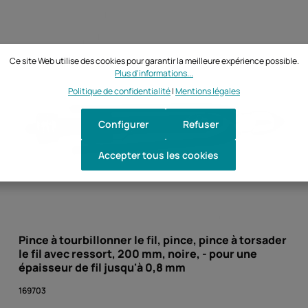
Ce site Web utilise des cookies pour garantir la meilleure expérience possible.
Plus d'informations...
Politique de confidentialité
|
Mentions légales
Configurer
Refuser
Accepter tous les cookies
Pince à tourbillonner le fil, pince, pince à torsader
le fil avec ressort, 200 mm, noire, - pour une
épaisseur de fil jusqu'à 0,8 mm
169703