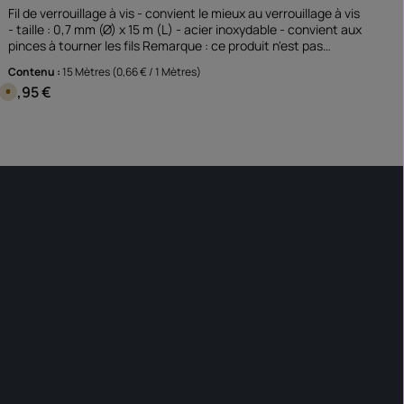
Fil de verrouillage à vis - convient le mieux au verrouillage à vis
- taille : 0,7 mm (Ø) x 15 m (L) - acier inoxydable - convient aux
pinces à tourner les fils Remarque : ce produit n'est pas
affecté à un véhicule spécial - Veuillez vérifier si cet article
Contenu :
15 Mètres
(0,66 € / 1 Mètres)
convient et/ou est nécessaire.
9,95 €
Prix régulier :
D
i
s
p
pour augmenter ou diminuer la quantité.
tité souhaitée ou utilisez les boutons po
Quantité de produit : Entrez la quanti
o
pièce
n
i
b
l
e
e
n
1
j
o
u
r
,
D
é
l
a
i
d
e
l
i
v
r