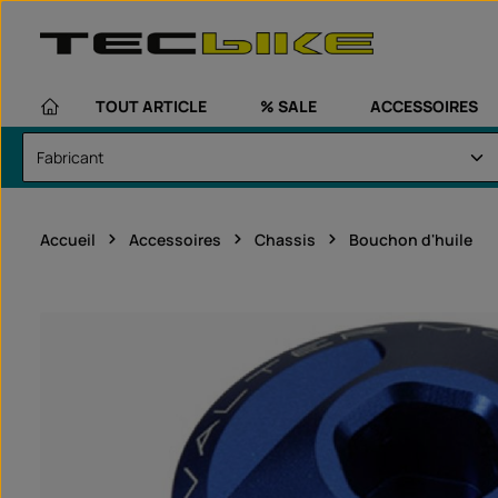
asser au contenu principal
Passer à la navigation principale
TOUT ARTICLE
% SALE
ACCESSOIRES
Accueil
Accessoires
Chassis
Bouchon d'huile
Ignorer la galerie d'images