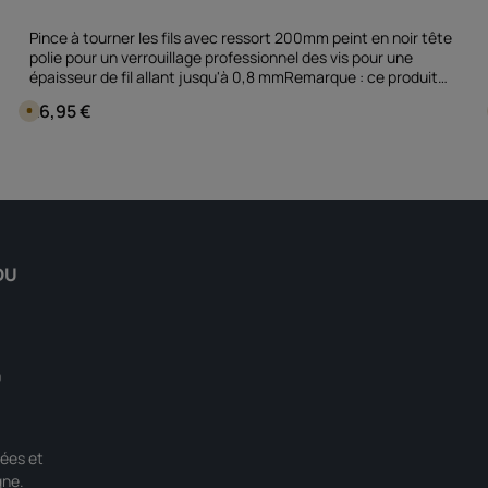
Pince à tourner les fils avec ressort 200mm peint en noir tête
polie pour un verrouillage professionnel des vis pour une
épaisseur de fil allant jusqu'à 0,8 mmRemarque : ce produit
n'est pas attribué à un véhicule spécifique - veuillez vérifier si
26,95 €
Prix régulier :
D
cet article convient et/ou est nécessaire.
i
s
p
ntité souhaitée ou utilisez les boutons 
Quantité de produit : Entrez la quan
o
pièce
n
i
b
l
e
e
n
1
DU
j
o
u
r
,
D
é
l
0
a
i
d
e
l
i
ées et
v
r
gne.