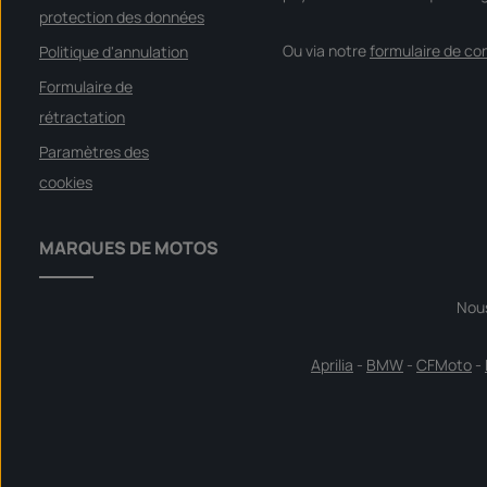
S
o
protection des données
f
o
Ou via notre
formulaire de co
Politique d'annulation
r
t
v
Formulaire de
e
r
rétractation
f
ü
g
Paramètres des
b
a
cookies
r
MARQUES DE MOTOS
Nou
Aprilia
-
BMW
-
CFMoto
-