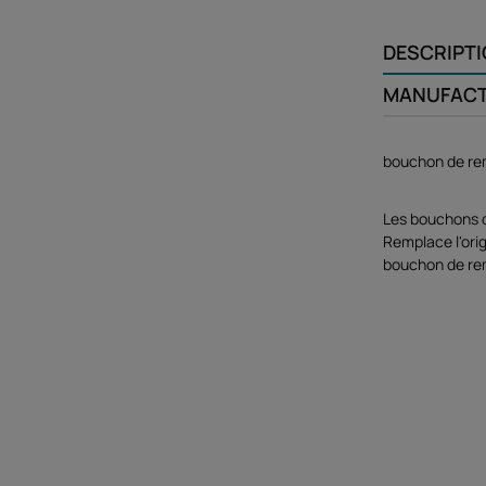
DESCRIPT
MANUFAC
bouchon de re
Les bouchons d
Remplace l'origi
bouchon de remp