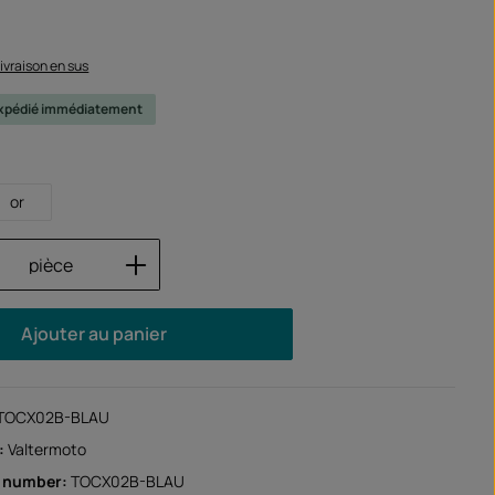
 livraison en sus
 expédié immédiatement
or
 de produit : Entrez la quantité souhaité
pièce
Ajouter au panier
TOCX02B-BLAU
:
Valtermoto
r number:
TOCX02B-BLAU