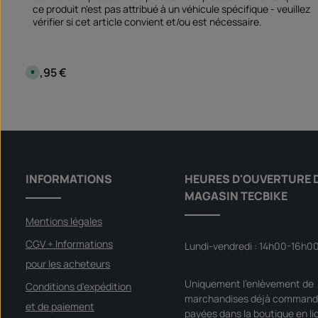
ce produit n'est pas attribué à un véhicule spécifique - veuillez
vérifier si cet article convient et/ou est nécessaire.
9,95 €
Prix régulier :
D
i
s
p
Quantité de produit : Entrez la qua
o
Set
n
i
b
l
e
,
d
é
INFORMATIONS
HEURES D'OUVERTURE 
l
a
MAGASIN TECBIKE
i
d
e
Mentions légales
l
i
v
CGV + Informations
Lundi-vendredi : 14h00-16h0
r
a
pour les acheteurs
i
s
Uniquement l'enlèvement de
o
Conditions d'expédition
n
marchandises déjà command
et de paiement
:
payées dans la boutique en li