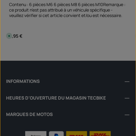
Contenu : 6 pièces M6 6 pièces M8 6 pièces M10Remarque :
ce produit n'est pas attribué à un véhicule spécifique -
veuillez vérifier si cet article convient et/ou est nécessaire.
Prix régulier :
9,95 €
D
i
s
p
Quantité de produit : Entrez la quantité souhai
o
Set
n
i
b
l
e
,
d
é
INFORMATIONS
l
a
i
d
HEURES D'OUVERTURE DU MAGASIN TECBIKE
e
l
i
v
r
MARQUES DE MOTOS
a
i
s
o
n