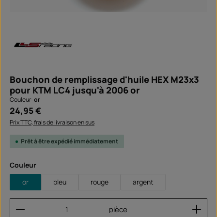
Bouchon de remplissage d'huile HEX M23x3
pour KTM LC4 jusqu'à 2006 or
Couleur:
or
Prix régulier :
24,95 €
Prix TTC, frais de livraison en sus
Prêt à être expédié immédiatement
Sélectionnez
Couleur
or
bleu
rouge
argent
Quantité de produit : Entrez la quantité souhaitée
pièce