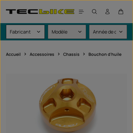
Passer au contenu principal
Le pan
Accueil
Accessoires
Chassis
Bouchon d'huile
Ignorer la galerie d'images