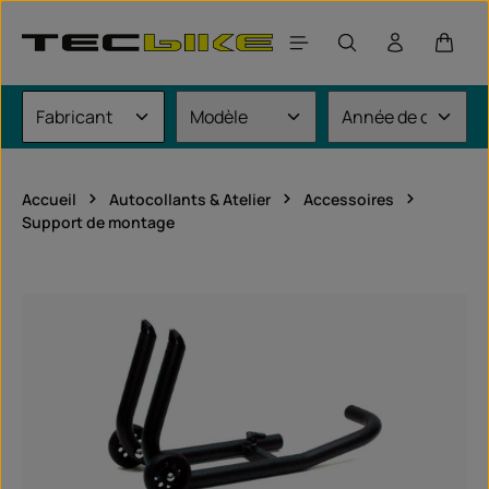
Passer au contenu principal
Le pan
Accueil
Autocollants & Atelier
Accessoires
Support de montage
Ignorer la galerie d'images