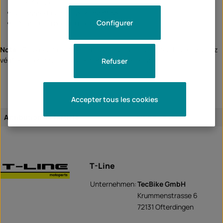
chanfreiné
un rapport qualité-prix imbattable
Configurer
Peinture en poudre noire
Note :
Ce produit n'est pas attribué à un véhicule spécifique - Veuillez
vérifier si cet article convient et/ou est nécessaire.
Refuser
Accepter tous les cookies
Attribution de l'article:
article universel
T-Line
Unternehmen:
TecBike GmbH
Krummenstrasse 6
72131 Ofterdingen