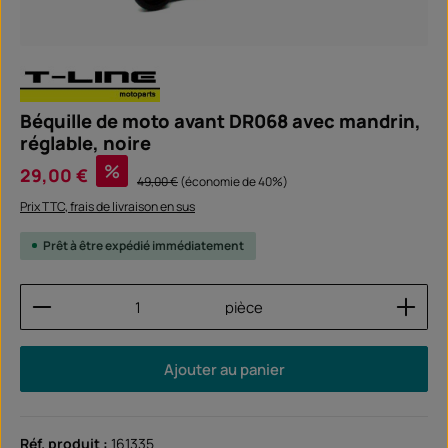
Béquille de moto avant DR068 avec mandrin,
réglable, noire
Prix de vente :
%
29,00 €
Prix régulier :
49,00 €
(économie de 40%)
Prix TTC, frais de livraison en sus
Prêt à être expédié immédiatement
Quantité de produit : Entrez la quantité souhaitée
pièce
Ajouter au panier
Réf. produit :
161335