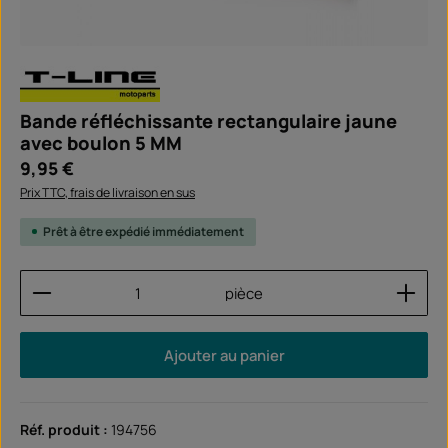
Bande réfléchissante rectangulaire jaune
avec boulon 5 MM
Prix régulier :
9,95 €
Prix TTC, frais de livraison en sus
Prêt à être expédié immédiatement
Quantité de produit : Entrez la quantité souhaitée
pièce
Ajouter au panier
Réf. produit :
194756