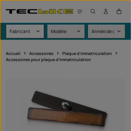
Passer au contenu principal
Le pan
Accueil
Accessoires
Plaque d'immatriculation
Accessoires pour plaque d'immatriculation
Ignorer la galerie d'images